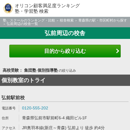
オリコン顧客満足度ランキング
塾・学習塾 検索
塾、スクールのランキング・比較
校舎検索
青森県の駅・市区町村から探す
弘前周辺の校舎一覧
弘前周辺の校舎
目的から絞り込む
高校受験： 集団塾 個別指導塾
の絞り込み
個別教室のトライ
弘前駅前校
0120-555-202
青森県弘前市駅前町6-4 織田ビル1F
JR奥羽本線(新庄～青森) 弘前より 徒歩 約4分