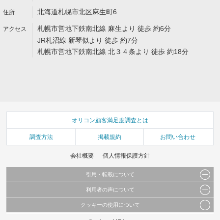
北海道札幌市北区麻生町6
札幌市営地下鉄南北線 麻生より 徒歩 約6分
JR札沼線 新琴似より 徒歩 約7分
札幌市営地下鉄南北線 北３４条より 徒歩 約18分
オリコン顧客満足度調査とは
調査方法
掲載規約
お問い合わせ
会社概要
個人情報保護方針
引用・転載について
利用者の声について
当サイトで公開されている情報（文字、写真、イラスト、画像データ等）及びこれらの配
置・編集および構造などについての著作権は株式会社oricon MEに帰属しております。
クッキーの使用について
当サイトに掲載している内容はすべてサービスの利用者が提出された見解・感想です。
これらの情報を権利者の許可なく無断転載・複製などの二次利用を行うことは固く禁じて
弊社が内容について正確性を含め一切保証するものではありません。
おります。