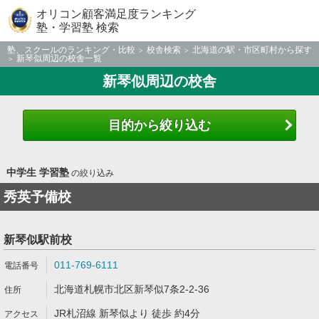
オリコン顧客満足度ランキング
塾・学習塾 検索
塾、スクールのランキング・比較
校舎検索
北海道の駅・市区町村から探す
新琴似周辺の校舎一覧
新琴似周辺の校舎
目的から絞り込む
中学生 学習塾
の絞り込み
秀英予備校
新琴似駅前校
011-769-6111
北海道札幌市北区新琴似7条2-2-36
JR札沼線 新琴似より 徒歩 約4分