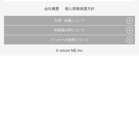
会社概要
個人情報保護方針
引用・転載について
利用者の声について
当サイトで公開されている情報（文字、写真、イラスト、画像データ等）及びこれらの配
置・編集および構造などについての著作権は株式会社oricon MEに帰属しております。
クッキーの使用について
当サイトに掲載している内容はすべてサービスの利用者が提出された見解・感想です。
これらの情報を権利者の許可なく無断転載・複製などの二次利用を行うことは固く禁じて
弊社が内容について正確性を含め一切保証するものではありません。
おります。
© oricon ME inc.
このサイトでは Cookie を使用して、ユーザーに合わせたコンテンツや広告の表示、ソー
弊社の見解・ 意見ではないことをご理解いただいた上でご覧ください。
シャル メディア機能の提供、広告の表示回数やクリック数の測定を行っています。
また、ユーザーによるサイトの利用状況についても情報を収集し、ソーシャル メディア
や広告配信、データ解析の各パートナーに提供しています。
各パートナーは、この情報とユーザーが各パートナーに提供した他の情報や、ユーザーが
各パートナーのサービスを使用したときに収集した他の情報を組み合わせて使用すること
があります。