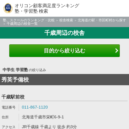
オリコン顧客満足度ランキング
塾・学習塾 検索
塾、スクールのランキング・比較
校舎検索
北海道の駅・市区町村から探す
千歳周辺の校舎一覧
千歳周辺の校舎
目的から絞り込む
中学生 学習塾
の絞り込み
秀英予備校
千歳駅前校
011-867-1120
北海道千歳市栄町6-9-1
JR千歳線 千歳より 徒歩 約3分