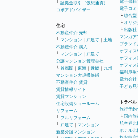
電子書籍
└
証拠金取引（仮想通貨）
電子コミ
ロボアドバイザー
└
総合型
└
オリジ
住宅
└
出版社
不動産仲介 売却
マンガア
└
マンション
｜
戸建て
｜
土地
ブランド
不動産仲介 購入
オフィス
└
マンション
｜
戸建て
オフィス
分譲マンション管理会社
オフィス
└
首都圏
｜
東海
｜
近畿
｜
九州
福利厚生
マンション大規模修繕
電力会社
不動産仲介 賃貸
子ども見
賃貸情報サイト
賃貸マンション
トラベル
住宅設備ショールーム
旅行予約
リフォーム
└
国内旅
└
フルリフォーム
航空券比
└
戸建て
｜
マンション
ホテル比
新築分譲マンション
格安航空券