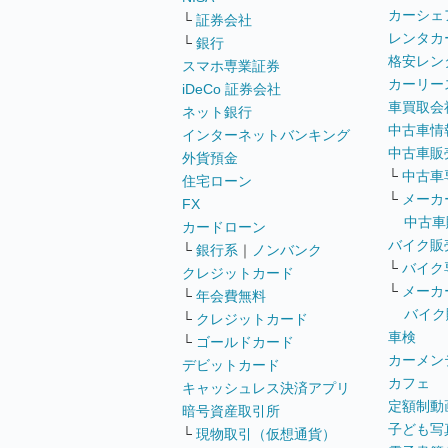
カーシェ
└
証券会社
レンタカ
└
銀行
格安レン
スマホ専業証券
カーリー
iDeCo 証券会社
車買取会
ネット銀行
中古車情
インターネットバンキング
中古車販
外貨預金
└
中古車
住宅ローン
└
メーカ
FX
中古車
カードローン
バイク販
└
銀行系
｜
ノンバンク
└
バイク
クレジットカード
└
メーカ
└
年会費無料
バイク
└
クレジットカード
車検
└
ゴールドカード
カーメン
デビットカード
カフェ
キャッシュレス決済アプリ
定額制動
暗号資産取引所
子ども写
└
現物取引（仮想通貨）