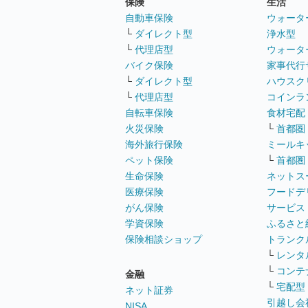
保険
生活
自動車保険
ウォータ
└
ダイレクト型
浄水型
└
代理店型
ウォータ
バイク保険
家事代行
└
ダイレクト型
ハウスク
└
代理店型
コインラ
自転車保険
食材宅配
火災保険
└
首都圏
海外旅行保険
ミールキ
ペット保険
└
首都圏
生命保険
ネットス
医療保険
フードデ
がん保険
サービス
学資保険
ふるさと
保険相談ショップ
トランク
└
レンタ
└
コンテ
金融
└
宅配型
ネット証券
引越し会
NISA