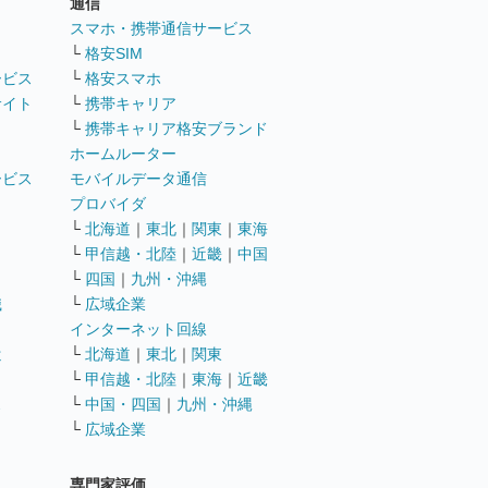
通信
ト
スマホ・携帯通信サービス
└
格安SIM
ービス
└
格安スマホ
サイト
└
携帯キャリア
└
携帯キャリア格安ブランド
ホームルーター
ービス
モバイルデータ通信
ト
プロバイダ
└
北海道
｜
東北
｜
関東
｜
東海
└
甲信越・北陸
｜
近畿
｜
中国
└
四国
｜
九州・沖縄
職
└
広域企業
インターネット回線
遣
└
北海道
｜
東北
｜
関東
└
甲信越・北陸
｜
東海
｜
近畿
ス
└
中国・四国
｜
九州・沖縄
└
広域企業
専門家評価