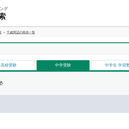
ング
索
索
千歳周辺の校舎一覧
高校受験
中学受験
中学生 学習
塾
イ