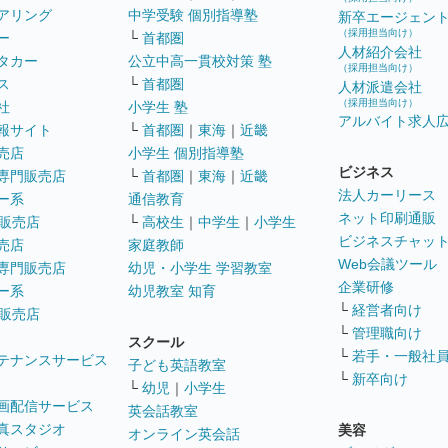
アリング
中学受験 個別指導塾
新卒エージェン
（採用担当向け）
ー
└
首都圏
人材紹介会社
タカー
公立中高一貫校対策 塾
（採用担当向け）
ス
└
首都圏
人材派遣会社
（採用担当向け）
社
小学生 塾
アルバイト求人
報サイト
└
首都圏
｜
東海
｜
近畿
売店
小学生 個別指導塾
ビジネス
専門販売店
└
首都圏
｜
東海
｜
近畿
法人カーリース
ー系
通信教育
ネット印刷通販
販売店
└
高校生
｜
中学生
｜
小学生
ビジネスチャッ
売店
家庭教師
Web会議ツール
専門販売店
幼児・小学生 学習教室
企業研修
ー系
幼児教室 知育
└
経営者向け
販売店
└
管理職向け
スクール
└
若手・一般社
テナンスサービス
子ども英語教室
└
新卒向け
└
幼児
｜
小学生
画配信サービス
英会話教室
真スタジオ
美容
オンライン英会話