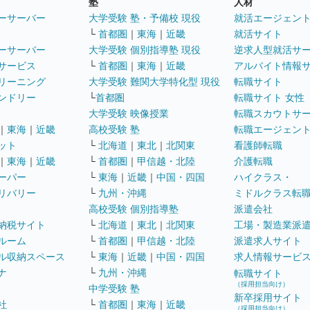
塾
人材
ーサーバー
大学受験 塾・予備校 現役
就活エージェン
└
首都圏
｜
東海
｜
近畿
就活サイト
ーサーバー
大学受験 個別指導塾 現役
逆求人型就活サ
サービス
└
首都圏
｜
東海
｜
近畿
アルバイト情報
リーニング
大学受験 難関大学特化型 現役
転職サイト
ンドリー
└
首都圏
転職サイト 女性
大学受験 映像授業
転職スカウトサ
｜
東海
｜
近畿
高校受験 塾
転職エージェン
ット
└
北海道
｜
東北
｜
北関東
看護師転職
｜
東海
｜
近畿
└
首都圏
｜
甲信越・北陸
介護転職
ーパー
└
東海
｜
近畿
｜
中国・四国
ハイクラス・
リバリー
└
九州・沖縄
ミドルクラス転
高校受験 個別指導塾
派遣会社
納税サイト
└
北海道
｜
東北
｜
北関東
工場・製造業派
ルーム
└
首都圏
｜
甲信越・北陸
派遣求人サイト
ル収納スペース
└
東海
｜
近畿
｜
中国・四国
求人情報サービ
ナ
└
九州・沖縄
転職サイト
（採用担当向け）
中学受験 塾
新卒採用サイト
社
└
首都圏
｜
東海
｜
近畿
（採用担当向け）