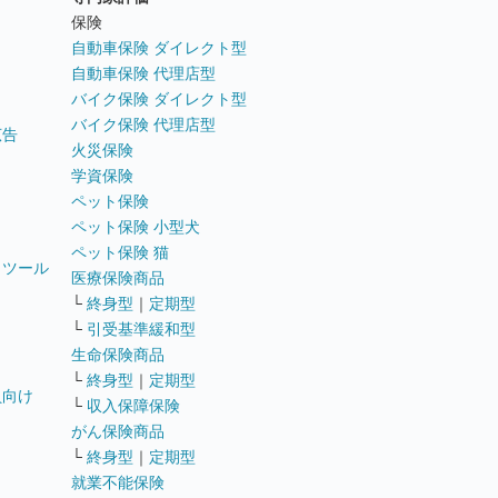
ト
保険
自動車保険 ダイレクト型
自動車保険 代理店型
バイク保険 ダイレクト型
バイク保険 代理店型
広告
火災保険
学資保険
ペット保険
ペット保険 小型犬
ペット保険 猫
トツール
医療保険商品
└
終身型
｜
定期型
└
引受基準緩和型
生命保険商品
└
終身型
｜
定期型
員向け
└
収入保障保険
がん保険商品
└
終身型
｜
定期型
就業不能保険