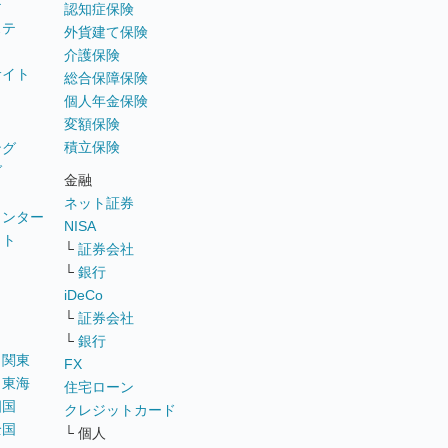
テ
認知症保険
ステ
外貨建て保険
介護保険
サイト
総合保障保険
個人年金保険
変額保険
積立保険
ング
グ
金融
ネット証券
ウンター
NISA
イト
└
証券会社
リ
└
銀行
iDeCo
└
証券会社
└
銀行
｜
関東
FX
｜
東海
住宅ローン
四国
クレジットカード
全国
└ 個人