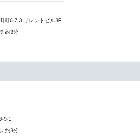
町6-7-3 リレントビル3F
歩 約3分
9-1
歩 約3分