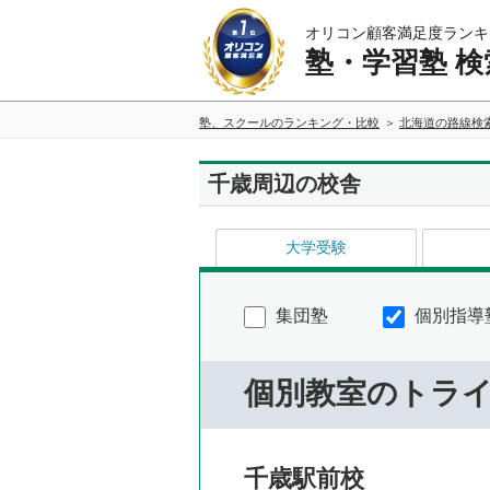
オリコン顧客満足度ランキ
塾・学習塾 検
塾、スクールのランキング・比較
北海道の路線検
千歳周辺の校舎
大学受験
集団塾
個別指導
個別教室のトラ
千歳駅前校