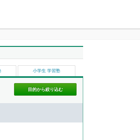
塾
小学生 学習塾