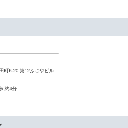
町6-20 第12ふじやビル
歩 約4分
ル