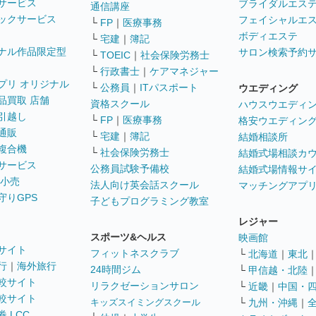
サービス
ブライダルエス
通信講座
ックサービス
フェイシャルエ
└
FP
｜
医療事務
ボディエステ
└
宅建
｜
簿記
ナル作品限定型
サロン検索予約
└
TOEIC
｜
社会保険労務士
└
行政書士
｜
ケアマネジャー
プリ オリジナル
└
公務員
｜
ITパスポート
ウエディング
品買取 店舗
資格スクール
ハウスウエディ
引越し
└
FP
｜
医療事務
格安ウエディン
通販
└
宅建
｜
簿記
結婚相談所
複合機
└
社会保険労務士
結婚式場相談カ
サービス
公務員試験予備校
結婚式場情報サ
 小売
法人向け英会話スクール
マッチングアプ
守りGPS
子どもプログラミング教室
レジャー
スポーツ&ヘルス
映画館
サイト
フィットネスクラブ
└
北海道
｜
東北
行
｜
海外旅行
24時間ジム
└
甲信越・北陸
較サイト
リラクゼーションサロン
└
近畿
｜
中国・
較サイト
キッズスイミングスクール
└
九州・沖縄
｜
 LCC