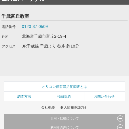
千歳富丘教室
0120-37-0509
北海道千歳市富丘2-19-4
JR千歳線 千歳より 徒歩 約18分
オリコン顧客満足度調査とは
調査方法
掲載規約
お問い合わせ
会社概要
個人情報保護方針
引用・転載について
利用者の声について
当サイトで公開されている情報（文字、写真、イラスト、画像データ等）及びこれらの配