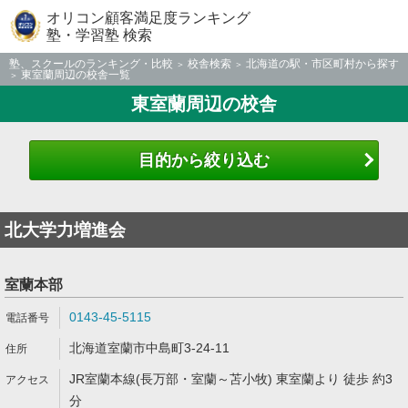
オリコン顧客満足度ランキング
塾・学習塾 検索
塾、スクールのランキング・比較
校舎検索
北海道の駅・市区町村から探す
東室蘭周辺の校舎一覧
東室蘭周辺の校舎
目的から絞り込む
北大学力増進会
室蘭本部
0143-45-5115
北海道室蘭市中島町3-24-11
JR室蘭本線(長万部・室蘭～苫小牧) 東室蘭より 徒歩 約3
分