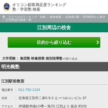
オリコン顧客満足度ランキング
塾・学習塾 検索
塾、スクールのランキング・比較
校舎検索
北海道の駅・市区町村から探す
江別周辺の校舎一覧
江別周辺の校舎
目的から絞り込む
大学受験： 集団塾 映像授業 個別指導塾
の絞り込み
明光義塾
江別駅前教室
011-792-1124
北海道江別市二条5-9-2 えべつみらいビル 1F
JR函館本線(小樽～旭川) 江別より 徒歩 約3分