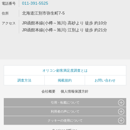
011-391-5525
北海道江別市弥生町7-5
JR函館本線(小樽～旭川) 高砂より 徒歩 約10分
JR函館本線(小樽～旭川) 江別より 徒歩 約21分
オリコン顧客満足度調査とは
調査方法
掲載規約
お問い合わせ
会社概要
個人情報保護方針
引用・転載について
利用者の声について
当サイトで公開されている情報（文字、写真、イラスト、画像データ等）及びこれらの配
置・編集および構造などについての著作権は株式会社oricon MEに帰属しております。
クッキーの使用について
当サイトに掲載している内容はすべてサービスの利用者が提出された見解・感想です。
これらの情報を権利者の許可なく無断転載・複製などの二次利用を行うことは固く禁じて
弊社が内容について正確性を含め一切保証するものではありません。
おります。