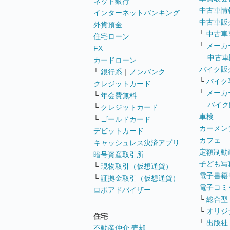
ネット銀行
中古車情
インターネットバンキング
中古車販
外貨預金
└
中古車
住宅ローン
└
メーカ
FX
中古車
カードローン
バイク販
└
銀行系
｜
ノンバンク
└
バイク
クレジットカード
└
メーカ
└
年会費無料
バイク
└
クレジットカード
車検
└
ゴールドカード
カーメン
デビットカード
カフェ
キャッシュレス決済アプリ
定額制動
暗号資産取引所
子ども写
└
現物取引（仮想通貨）
電子書籍
└
証拠金取引（仮想通貨）
電子コミ
ロボアドバイザー
└
総合型
└
オリジ
住宅
└
出版社
不動産仲介 売却