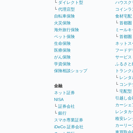
└
ダイレクト型
ハウスク
└
代理店型
コインラ
自転車保険
食材宅配
火災保険
└
首都圏
海外旅行保険
ミールキ
ペット保険
└
首都圏
生命保険
ネットス
医療保険
フードデ
がん保険
サービス
学資保険
ふるさと
保険相談ショップ
トランク
└
レンタ
└
コンテ
金融
└
宅配型
ネット証券
引越し会
NISA
カーシェ
└
証券会社
レンタカ
└
銀行
格安レン
スマホ専業証券
カーリー
iDeCo 証券会社
車買取会