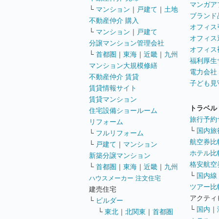
マンガア
└
マンション
｜
戸建て
｜
土地
ブランド
不動産仲介 購入
オフィス
└
マンション
｜
戸建て
オフィス
分譲マンション管理会社
オフィス
└
首都圏
｜
東海
｜
近畿
｜
九州
福利厚生
マンション大規模修繕
電力会社
不動産仲介 賃貸
子ども見
賃貸情報サイト
賃貸マンション
トラベル
住宅設備ショールーム
旅行予約
リフォーム
└
国内旅
└
フルリフォーム
航空券比
└
戸建て
｜
マンション
ホテル比
新築分譲マンション
格安航空券
└
首都圏
｜
東海
｜
近畿
｜
九州
└
国内線
ハウスメーカー 注文住宅
ツアー比
建売住宅
アクティ
└
ビルダー
└
国内
｜
└
東北
｜
北関東
｜
首都圏