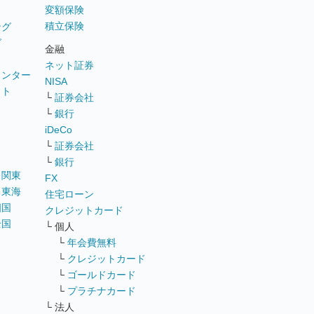
変額保険
積立保険
ング
グ
金融
ネット証券
ウンター
NISA
イト
└
証券会社
リ
└
銀行
iDeCo
└
証券会社
└
銀行
｜
関東
FX
｜
東海
住宅ローン
四国
クレジットカード
全国
└ 個人
ス
└
年会費無料
└
クレジットカード
└
ゴールドカード
└
プラチナカード
└ 法人