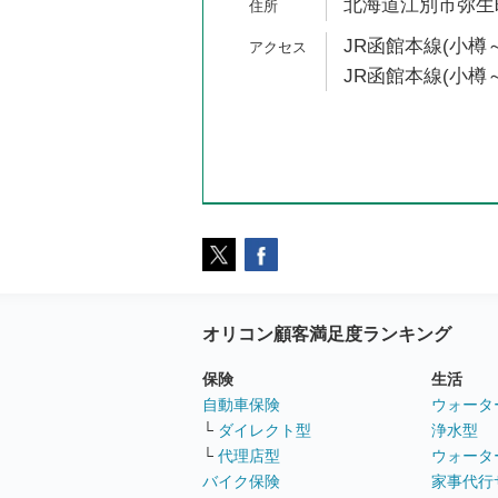
北海道江別市弥生町
JR函館本線(小樽～
JR函館本線(小樽～
オリコン顧客満足度ランキング
保険
生活
自動車保険
ウォータ
└
ダイレクト型
浄水型
└
代理店型
ウォータ
バイク保険
家事代行