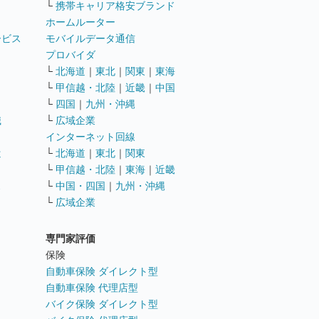
└
携帯キャリア格安ブランド
ホームルーター
ービス
モバイルデータ通信
ト
プロバイダ
└
北海道
｜
東北
｜
関東
｜
東海
└
甲信越・北陸
｜
近畿
｜
中国
└
四国
｜
九州・沖縄
職
└
広域企業
インターネット回線
遣
└
北海道
｜
東北
｜
関東
└
甲信越・北陸
｜
東海
｜
近畿
ス
└
中国・四国
｜
九州・沖縄
└
広域企業
専門家評価
ト
保険
自動車保険 ダイレクト型
自動車保険 代理店型
バイク保険 ダイレクト型