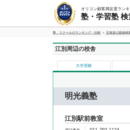
オリコン顧客満足度ランキ
塾・学習塾 検
塾、スクールのランキング・比較
北海道の路線検
江別周辺の校舎
大学受験
明光義塾
江別駅前教室
011-792-1124