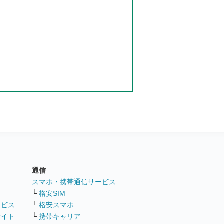
通信
ト
スマホ・携帯通信サービス
└
格安SIM
ービス
└
格安スマホ
サイト
└
携帯キャリア