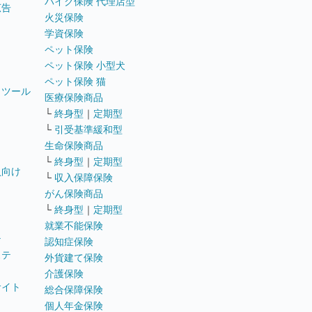
バイク保険 代理店型
広告
火災保険
学資保険
ペット保険
ペット保険 小型犬
ペット保険 猫
トツール
医療保険商品
└
終身型
｜
定期型
└
引受基準緩和型
生命保険商品
└
終身型
｜
定期型
員向け
└
収入保障保険
がん保険商品
└
終身型
｜
定期型
就業不能保険
テ
認知症保険
ステ
外貨建て保険
介護保険
サイト
総合保障保険
個人年金保険