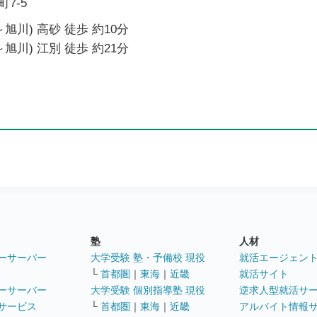
7-5
旭川) 高砂 徒歩 約10分
旭川) 江別 徒歩 約21分
塾
人材
ーサーバー
大学受験 塾・予備校 現役
就活エージェン
└
首都圏
｜
東海
｜
近畿
就活サイト
ーサーバー
大学受験 個別指導塾 現役
逆求人型就活サ
サービス
└
首都圏
｜
東海
｜
近畿
アルバイト情報