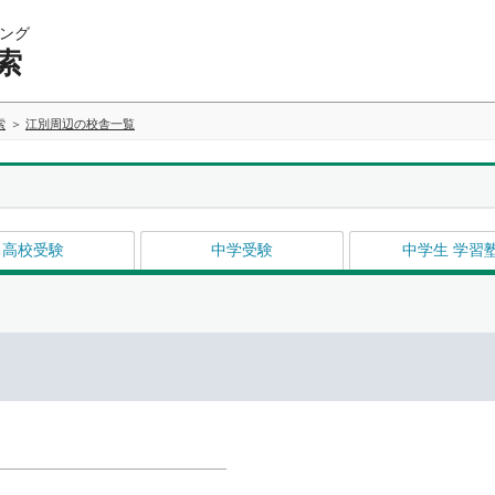
ング
索
索
江別周辺の校舎一覧
高校受験
中学受験
中学生 学習