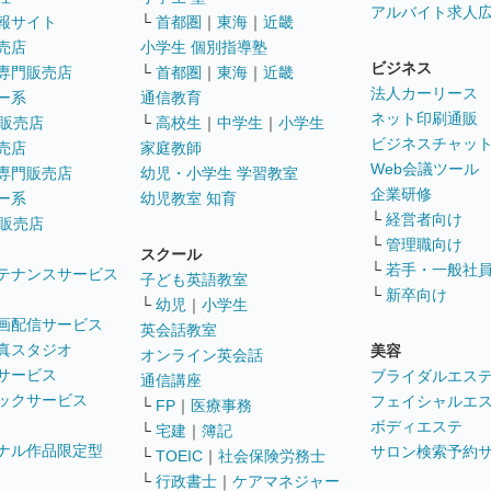
アルバイト求人
報サイト
└
首都圏
｜
東海
｜
近畿
売店
小学生 個別指導塾
ビジネス
専門販売店
└
首都圏
｜
東海
｜
近畿
法人カーリース
ー系
通信教育
ネット印刷通販
販売店
└
高校生
｜
中学生
｜
小学生
ビジネスチャッ
売店
家庭教師
Web会議ツール
専門販売店
幼児・小学生 学習教室
企業研修
ー系
幼児教室 知育
└
経営者向け
販売店
└
管理職向け
スクール
└
若手・一般社
テナンスサービス
子ども英語教室
└
新卒向け
└
幼児
｜
小学生
画配信サービス
英会話教室
真スタジオ
美容
オンライン英会話
サービス
ブライダルエス
通信講座
ックサービス
フェイシャルエ
└
FP
｜
医療事務
ボディエステ
└
宅建
｜
簿記
ナル作品限定型
サロン検索予約
└
TOEIC
｜
社会保険労務士
└
行政書士
｜
ケアマネジャー