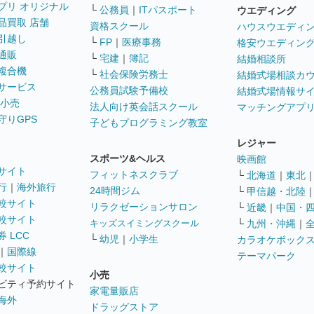
プリ オリジナル
└
公務員
｜
ITパスポート
ウエディング
品買取 店舗
資格スクール
ハウスウエディ
引越し
└
FP
｜
医療事務
格安ウエディン
通販
└
宅建
｜
簿記
結婚相談所
複合機
└
社会保険労務士
結婚式場相談カ
サービス
公務員試験予備校
結婚式場情報サ
 小売
法人向け英会話スクール
マッチングアプ
守りGPS
子どもプログラミング教室
レジャー
スポーツ&ヘルス
映画館
サイト
フィットネスクラブ
└
北海道
｜
東北
行
｜
海外旅行
24時間ジム
└
甲信越・北陸
較サイト
リラクゼーションサロン
└
近畿
｜
中国・
較サイト
キッズスイミングスクール
└
九州・沖縄
｜
 LCC
└
幼児
｜
小学生
カラオケボック
｜
国際線
テーマパーク
較サイト
小売
ビティ予約サイト
家電量販店
海外
ドラッグストア