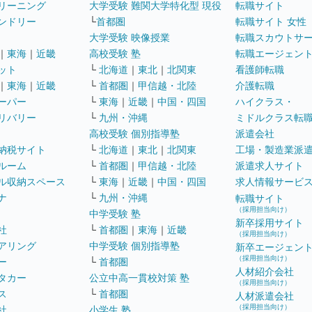
リーニング
大学受験 難関大学特化型 現役
転職サイト
ンドリー
└
首都圏
転職サイト 女性
大学受験 映像授業
転職スカウトサ
｜
東海
｜
近畿
高校受験 塾
転職エージェン
ット
└
北海道
｜
東北
｜
北関東
看護師転職
｜
東海
｜
近畿
└
首都圏
｜
甲信越・北陸
介護転職
ーパー
└
東海
｜
近畿
｜
中国・四国
ハイクラス・
リバリー
└
九州・沖縄
ミドルクラス転
高校受験 個別指導塾
派遣会社
納税サイト
└
北海道
｜
東北
｜
北関東
工場・製造業派
ルーム
└
首都圏
｜
甲信越・北陸
派遣求人サイト
ル収納スペース
└
東海
｜
近畿
｜
中国・四国
求人情報サービ
ナ
└
九州・沖縄
転職サイト
（採用担当向け）
中学受験 塾
新卒採用サイト
社
└
首都圏
｜
東海
｜
近畿
（採用担当向け）
アリング
中学受験 個別指導塾
新卒エージェン
（採用担当向け）
ー
└
首都圏
人材紹介会社
タカー
公立中高一貫校対策 塾
（採用担当向け）
ス
└
首都圏
人材派遣会社
（採用担当向け）
社
小学生 塾