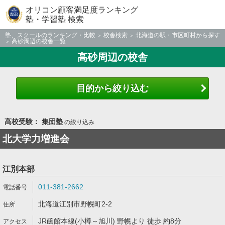
オリコン顧客満足度ランキング
塾・学習塾 検索
塾、スクールのランキング・比較
校舎検索
北海道の駅・市区町村から探す
高砂周辺の校舎一覧
高砂周辺の校舎
目的から絞り込む
高校受験： 集団塾
の絞り込み
北大学力増進会
江別本部
011-381-2662
北海道江別市野幌町2-2
JR函館本線(小樽～旭川) 野幌より 徒歩 約8分