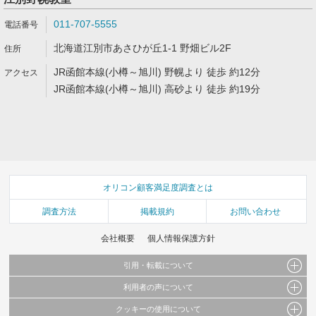
011-707-5555
北海道江別市あさひが丘1-1 野畑ビル2F
JR函館本線(小樽～旭川) 野幌より 徒歩 約12分
JR函館本線(小樽～旭川) 高砂より 徒歩 約19分
オリコン顧客満足度調査とは
調査方法
掲載規約
お問い合わせ
会社概要
個人情報保護方針
引用・転載について
利用者の声について
当サイトで公開されている情報（文字、写真、イラスト、画像データ等）及びこれらの配
置・編集および構造などについての著作権は株式会社oricon MEに帰属しております。
クッキーの使用について
当サイトに掲載している内容はすべてサービスの利用者が提出された見解・感想です。
これらの情報を権利者の許可なく無断転載・複製などの二次利用を行うことは固く禁じて