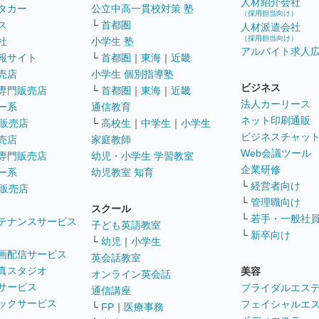
人材紹介会社
タカー
公立中高一貫校対策 塾
（採用担当向け）
ス
└
首都圏
人材派遣会社
（採用担当向け）
社
小学生 塾
アルバイト求人
報サイト
└
首都圏
｜
東海
｜
近畿
売店
小学生 個別指導塾
ビジネス
専門販売店
└
首都圏
｜
東海
｜
近畿
法人カーリース
ー系
通信教育
ネット印刷通販
販売店
└
高校生
｜
中学生
｜
小学生
ビジネスチャッ
売店
家庭教師
Web会議ツール
専門販売店
幼児・小学生 学習教室
企業研修
ー系
幼児教室 知育
└
経営者向け
販売店
└
管理職向け
スクール
└
若手・一般社
テナンスサービス
子ども英語教室
└
新卒向け
└
幼児
｜
小学生
画配信サービス
英会話教室
真スタジオ
美容
オンライン英会話
サービス
ブライダルエス
通信講座
ックサービス
フェイシャルエ
└
FP
｜
医療事務