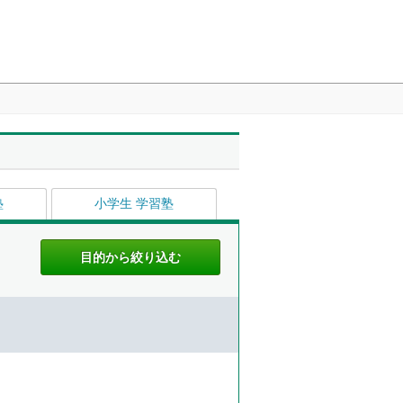
塾
小学生 学習塾