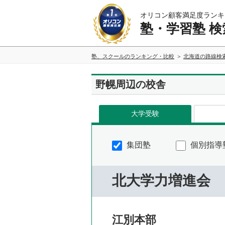
オリコン顧客満足度ランキ
塾・学習塾 検
塾、スクールのランキング・比較
北海道の路線検
野幌周辺の校舎
大学受験
集団塾
個別指導
北大学力増進会
江別本部