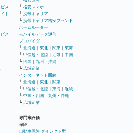
└
格安SIM
ービス
└
格安スマホ
サイト
└
携帯キャリア
└
携帯キャリア格安ブランド
ホームルーター
ービス
モバイルデータ通信
ト
プロバイダ
└
北海道
｜
東北
｜
関東
｜
東海
└
甲信越・北陸
｜
近畿
｜
中国
└
四国
｜
九州・沖縄
職
└
広域企業
インターネット回線
遣
└
北海道
｜
東北
｜
関東
└
甲信越・北陸
｜
東海
｜
近畿
ス
└
中国・四国
｜
九州・沖縄
└
広域企業
専門家評価
ト
保険
自動車保険 ダイレクト型