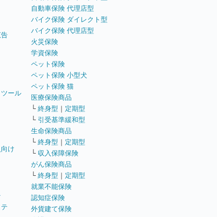
自動車保険 代理店型
バイク保険 ダイレクト型
バイク保険 代理店型
広告
火災保険
学資保険
ペット保険
ペット保険 小型犬
ペット保険 猫
トツール
医療保険商品
└
終身型
｜
定期型
└
引受基準緩和型
生命保険商品
└
終身型
｜
定期型
員向け
└
収入保障保険
がん保険商品
└
終身型
｜
定期型
就業不能保険
テ
認知症保険
ステ
外貨建て保険