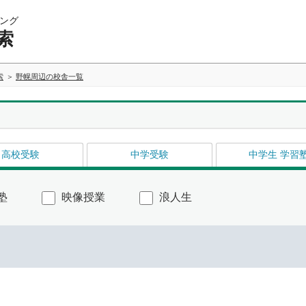
ング
索
索
野幌周辺の校舎一覧
高校受験
中学受験
中学生 学習
塾
映像授業
浪人生