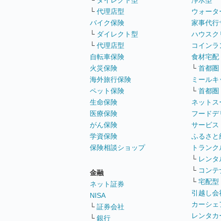
└
ダイレクト型
浄水型
└
代理店型
ウォータ
バイク保険
家事代行
└
ダイレクト型
ハウスク
└
代理店型
コインラ
自転車保険
食材宅配
火災保険
└
首都圏
海外旅行保険
ミールキ
ペット保険
└
首都圏
生命保険
ネットス
医療保険
フードデ
がん保険
サービス
学資保険
ふるさと
保険相談ショップ
トランク
└
レンタ
└
コンテ
金融
└
宅配型
ネット証券
引越し会
NISA
カーシェ
└
証券会社
レンタカ
└
銀行