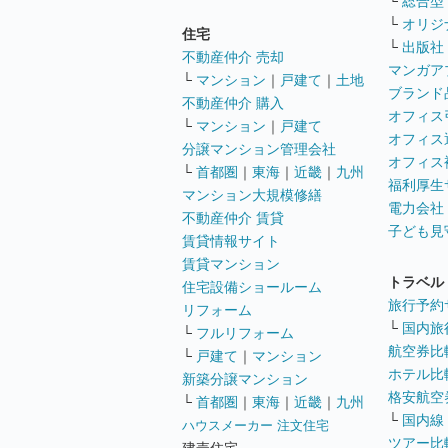
└
総合型
└
オリジ
住宅
└
出版社
不動産仲介 売却
マンガア
└
マンション
｜
戸建て
｜
土地
ブランド
不動産仲介 購入
オフィス
└
マンション
｜
戸建て
オフィス
分譲マンション管理会社
オフィス
└
首都圏
｜
東海
｜
近畿
｜
九州
福利厚生
マンション大規模修繕
電力会社
不動産仲介 賃貸
子ども見
賃貸情報サイト
賃貸マンション
トラベル
住宅設備ショールーム
旅行予約
リフォーム
└
国内旅
└
フルリフォーム
航空券比
└
戸建て
｜
マンション
ホテル比
新築分譲マンション
格安航空券
└
首都圏
｜
東海
｜
近畿
｜
九州
└
国内線
ハウスメーカー 注文住宅
ツアー比