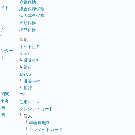
介護保険
サイト
総合保障保険
個人年金保険
変額保険
積立保険
ング
グ
金融
ネット証券
ウンター
NISA
イト
└
証券会社
リ
└
銀行
iDeCo
└
証券会社
└
銀行
｜
関東
FX
｜
東海
住宅ローン
四国
クレジットカード
全国
└ 個人
ス
└
年会費無料
└
クレジットカード