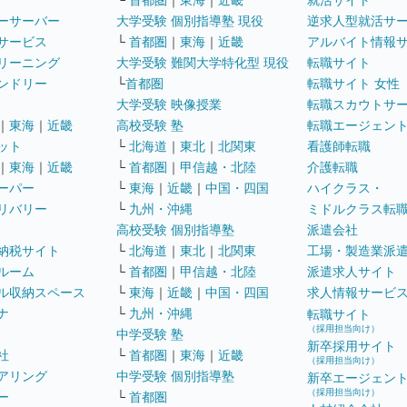
└
首都圏
｜
東海
｜
近畿
就活サイト
ーサーバー
大学受験 個別指導塾 現役
逆求人型就活サ
サービス
└
首都圏
｜
東海
｜
近畿
アルバイト情報
リーニング
大学受験 難関大学特化型 現役
転職サイト
ンドリー
└
首都圏
転職サイト 女性
大学受験 映像授業
転職スカウトサ
｜
東海
｜
近畿
高校受験 塾
転職エージェン
ット
└
北海道
｜
東北
｜
北関東
看護師転職
｜
東海
｜
近畿
└
首都圏
｜
甲信越・北陸
介護転職
ーパー
└
東海
｜
近畿
｜
中国・四国
ハイクラス・
リバリー
└
九州・沖縄
ミドルクラス転
高校受験 個別指導塾
派遣会社
納税サイト
└
北海道
｜
東北
｜
北関東
工場・製造業派
ルーム
└
首都圏
｜
甲信越・北陸
派遣求人サイト
ル収納スペース
└
東海
｜
近畿
｜
中国・四国
求人情報サービ
ナ
└
九州・沖縄
転職サイト
（採用担当向け）
中学受験 塾
新卒採用サイト
社
└
首都圏
｜
東海
｜
近畿
（採用担当向け）
アリング
中学受験 個別指導塾
新卒エージェン
（採用担当向け）
ー
└
首都圏