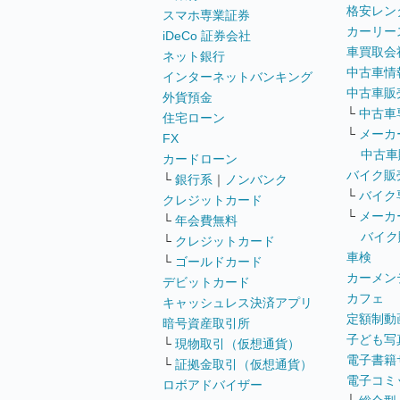
格安レン
スマホ専業証券
カーリー
iDeCo 証券会社
車買取会
ネット銀行
中古車情
インターネットバンキング
中古車販
外貨預金
└
中古車
住宅ローン
└
メーカ
FX
中古車
カードローン
バイク販
└
銀行系
｜
ノンバンク
└
バイク
クレジットカード
└
メーカ
└
年会費無料
バイク
└
クレジットカード
車検
└
ゴールドカード
カーメン
デビットカード
カフェ
キャッシュレス決済アプリ
定額制動
暗号資産取引所
子ども写
└
現物取引（仮想通貨）
電子書籍
└
証拠金取引（仮想通貨）
電子コミ
ロボアドバイザー