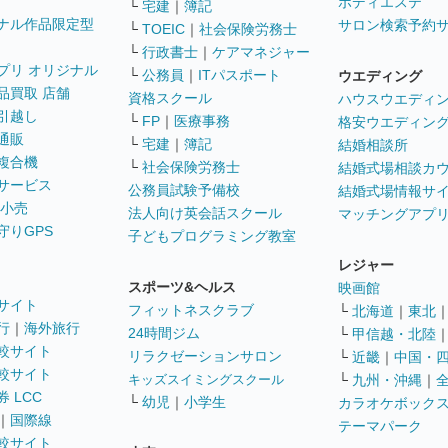
ボディエステ
└
宅建
｜
簿記
ナル作品限定型
サロン検索予約
└
TOEIC
｜
社会保険労務士
└
行政書士
｜
ケアマネジャー
プリ オリジナル
└
公務員
｜
ITパスポート
ウエディング
品買取 店舗
資格スクール
ハウスウエディ
引越し
└
FP
｜
医療事務
格安ウエディン
通販
└
宅建
｜
簿記
結婚相談所
複合機
└
社会保険労務士
結婚式場相談カ
サービス
公務員試験予備校
結婚式場情報サ
 小売
法人向け英会話スクール
マッチングアプ
守りGPS
子どもプログラミング教室
レジャー
スポーツ&ヘルス
映画館
サイト
フィットネスクラブ
└
北海道
｜
東北
行
｜
海外旅行
24時間ジム
└
甲信越・北陸
較サイト
リラクゼーションサロン
└
近畿
｜
中国・
較サイト
キッズスイミングスクール
└
九州・沖縄
｜
 LCC
└
幼児
｜
小学生
カラオケボック
｜
国際線
テーマパーク
較サイト