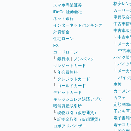
格安レン
スマホ専業証券
カーリー
iDeCo 証券会社
車買取会
ネット銀行
中古車情
インターネットバンキング
中古車販
外貨預金
└
中古車
住宅ローン
└
メーカ
FX
中古車
カードローン
バイク販
└
銀行系
｜
ノンバンク
└
バイク
クレジットカード
└
メーカ
└
年会費無料
バイク
└
クレジットカード
車検
└
ゴールドカード
カーメン
デビットカード
カフェ
キャッシュレス決済アプリ
定額制動
暗号資産取引所
子ども写
└
現物取引（仮想通貨）
電子書籍
└
証拠金取引（仮想通貨）
電子コミ
ロボアドバイザー