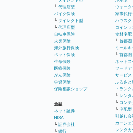
└
ダイレクト型
浄水型
└
代理店型
ウォータ
バイク保険
家事代行
└
ダイレクト型
ハウスク
└
代理店型
コインラ
自転車保険
食材宅配
火災保険
└
首都圏
海外旅行保険
ミールキ
ペット保険
└
首都圏
生命保険
ネットス
医療保険
フードデ
がん保険
サービス
学資保険
ふるさと
保険相談ショップ
トランク
└
レンタ
└
コンテ
金融
└
宅配型
ネット証券
引越し会
NISA
カーシェ
└
証券会社
レンタカ
└
銀行