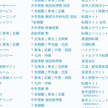
└
首都圏
｜
東海
｜
近畿
就活サイト
ーサーバー
大学受験 個別指導塾 現役
逆求人型就活サ
サービス
└
首都圏
｜
東海
｜
近畿
アルバイト情報
リーニング
大学受験 難関大学特化型 現役
転職サイト
ンドリー
└
首都圏
転職サイト 女性
大学受験 映像授業
転職スカウトサ
｜
東海
｜
近畿
高校受験 塾
転職エージェン
ット
└
北海道
｜
東北
｜
北関東
看護師転職
｜
東海
｜
近畿
└
首都圏
｜
甲信越・北陸
介護転職
ーパー
└
東海
｜
近畿
｜
中国・四国
ハイクラス・
リバリー
└
九州・沖縄
ミドルクラス転
高校受験 個別指導塾
派遣会社
納税サイト
└
北海道
｜
東北
｜
北関東
工場・製造業派
ルーム
└
首都圏
｜
甲信越・北陸
派遣求人サイト
ル収納スペース
└
東海
｜
近畿
｜
中国・四国
求人情報サービ
ナ
└
九州・沖縄
転職サイト
（採用担当向け）
中学受験 塾
新卒採用サイト
社
└
首都圏
｜
東海
｜
近畿
（採用担当向け）
アリング
中学受験 個別指導塾
新卒エージェン
（採用担当向け）
ー
└
首都圏