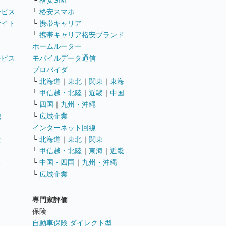
└
格安SIM
ービス
└
格安スマホ
サイト
└
携帯キャリア
└
携帯キャリア格安ブランド
ホームルーター
ービス
モバイルデータ通信
ト
プロバイダ
└
北海道
｜
東北
｜
関東
｜
東海
└
甲信越・北陸
｜
近畿
｜
中国
└
四国
｜
九州・沖縄
職
└
広域企業
インターネット回線
遣
└
北海道
｜
東北
｜
関東
└
甲信越・北陸
｜
東海
｜
近畿
ス
└
中国・四国
｜
九州・沖縄
└
広域企業
専門家評価
ト
保険
自動車保険 ダイレクト型