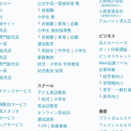
人材紹介会社
タカー
公立中高一貫校対策 塾
（採用担当向け）
ス
└
首都圏
人材派遣会社
（採用担当向け）
社
小学生 塾
アルバイト求人
報サイト
└
首都圏
｜
東海
｜
近畿
売店
小学生 個別指導塾
ビジネス
専門販売店
└
首都圏
｜
東海
｜
近畿
法人カーリース
ー系
通信教育
ネット印刷通販
販売店
└
高校生
｜
中学生
｜
小学生
ビジネスチャッ
売店
家庭教師
Web会議ツール
専門販売店
幼児・小学生 学習教室
企業研修
ー系
幼児教室 知育
└
経営者向け
販売店
└
管理職向け
スクール
└
若手・一般社
テナンスサービス
子ども英語教室
└
新卒向け
└
幼児
｜
小学生
画配信サービス
英会話教室
真スタジオ
美容
オンライン英会話
サービス
ブライダルエス
通信講座
ックサービス
フェイシャルエ
└
FP
｜
医療事務