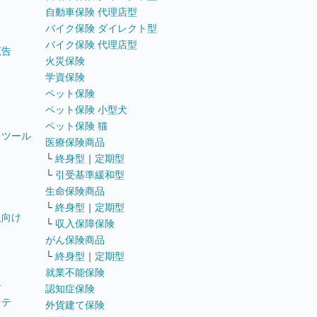
自動車保険 代理店型
バイク保険 ダイレクト型
バイク保険 代理店型
広告
火災保険
学資保険
ペット保険
ペット保険 小型犬
ペット保険 猫
トツール
医療保険商品
└
終身型
｜
定期型
└
引受基準緩和型
生命保険商品
└
終身型
｜
定期型
員向け
└
収入保障保険
がん保険商品
└
終身型
｜
定期型
就業不能保険
テ
認知症保険
ステ
外貨建て保険