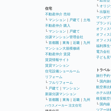
└
総合型
└
オリジ
住宅
└
出版社
不動産仲介 売却
マンガア
└
マンション
｜
戸建て
｜
土地
ブランド
不動産仲介 購入
オフィス
└
マンション
｜
戸建て
オフィス
分譲マンション管理会社
オフィス
└
首都圏
｜
東海
｜
近畿
｜
九州
福利厚生
マンション大規模修繕
電力会社
不動産仲介 賃貸
子ども見
賃貸情報サイト
賃貸マンション
トラベル
住宅設備ショールーム
旅行予約
リフォーム
└
国内旅
└
フルリフォーム
航空券比
└
戸建て
｜
マンション
ホテル比
新築分譲マンション
格安航空券
└
首都圏
｜
東海
｜
近畿
｜
九州
└
国内線
ハウスメーカー 注文住宅
ツアー比