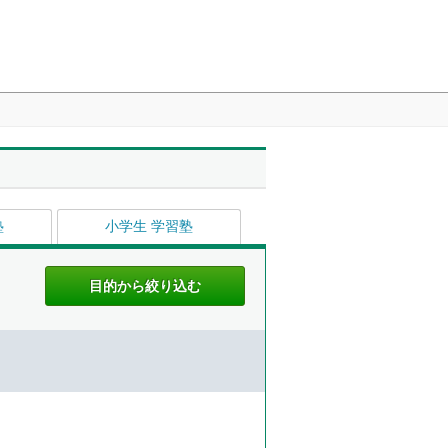
塾
小学生 学習塾