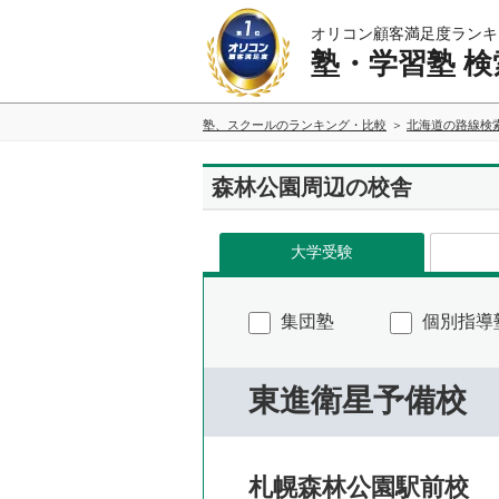
オリコン顧客満足度ランキ
塾・学習塾 検
塾、スクールのランキング・比較
北海道の路線検
森林公園周辺の校舎
大学受験
集団塾
個別指導
東進衛星予備校
札幌森林公園駅前校