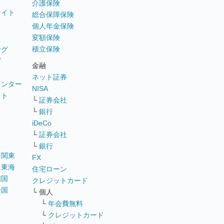
介護保険
サイト
総合保障保険
個人年金保険
変額保険
積立保険
ング
グ
金融
ネット証券
ウンター
NISA
イト
└
証券会社
リ
└
銀行
iDeCo
└
証券会社
└
銀行
｜
関東
FX
｜
東海
住宅ローン
四国
クレジットカード
全国
└ 個人
ス
└
年会費無料
└
クレジットカード