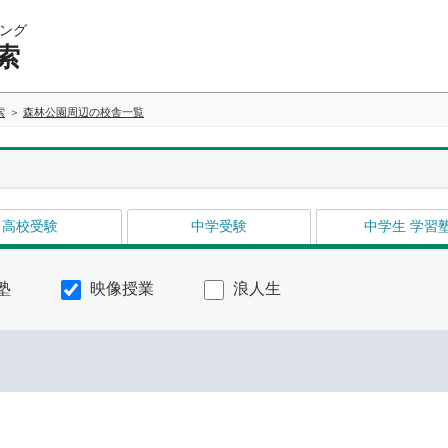
ング
索
索
森林公園周辺の校舎一覧
高校受験
中学受験
中学生 学習
塾
映像授業
浪人生