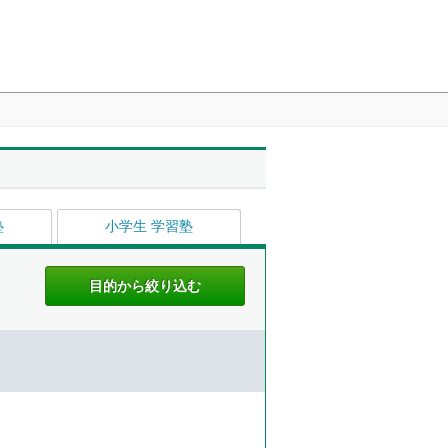
塾
小学生 学習塾