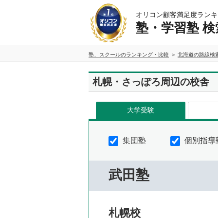
オリコン顧客満足度ランキ
塾・学習塾 検
塾、スクールのランキング・比較
北海道の路線検
札幌・さっぽろ周辺の校舎
大学受験
集団塾
個別指導
武田塾
札幌校