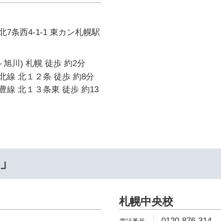
7条西4-1-1 東カン札幌駅
旭川) 札幌 徒歩 約2分
線 北１２条 徒歩 約8分
線 北１３条東 徒歩 約13
…」
札幌中央校
0120-876-314