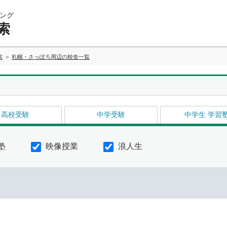
ング
索
索
札幌・さっぽろ周辺の校舎一覧
高校受験
中学受験
中学生 学習
塾
映像授業
浪人生