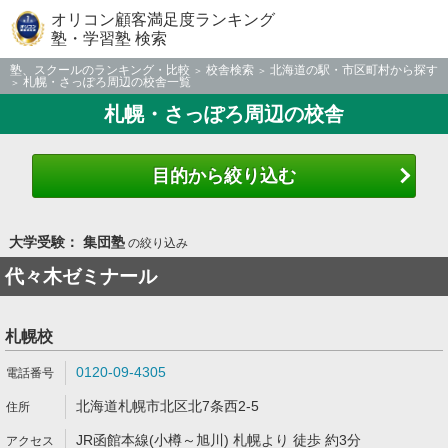
オリコン顧客満足度ランキング
塾・学習塾 検索
塾、スクールのランキング・比較
校舎検索
北海道の駅・市区町村から探す
札幌・さっぽろ周辺の校舎一覧
札幌・さっぽろ周辺の校舎
目的から絞り込む
大学受験： 集団塾
の絞り込み
代々木ゼミナール
札幌校
0120-09-4305
北海道札幌市北区北7条西2-5
JR函館本線(小樽～旭川) 札幌より 徒歩 約3分