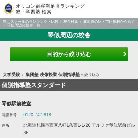
オリコン顧客満足度ランキング
塾・学習塾 検索
塾、スクールのランキング・比較
校舎検索
北海道の駅・市区町村から探す
琴似周辺の校舎一覧
琴似周辺の校舎
目的から絞り込む
大学受験： 集団塾 映像授業 個別指導塾
の絞り込み
個別指導塾スタンダード
琴似駅前教室
0120-747-818
北海道札幌市西区八軒1条西1-1-26 アルファ琴似駅前ビル
3F