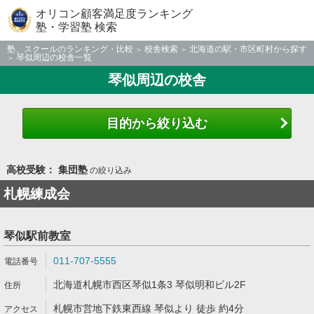
オリコン顧客満足度ランキング
塾・学習塾 検索
塾、スクールのランキング・比較
校舎検索
北海道の駅・市区町村から探す
琴似周辺の校舎一覧
琴似周辺の校舎
目的から絞り込む
高校受験： 集団塾
の絞り込み
札幌練成会
琴似駅前教室
011-707-5555
北海道札幌市西区琴似1条3 琴似明和ビル2F
札幌市営地下鉄東西線 琴似より 徒歩 約4分