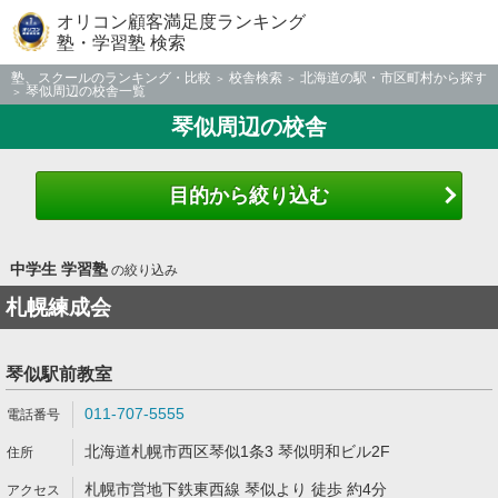
オリコン顧客満足度ランキング
塾・学習塾 検索
塾、スクールのランキング・比較
校舎検索
北海道の駅・市区町村から探す
琴似周辺の校舎一覧
琴似周辺の校舎
目的から絞り込む
中学生 学習塾
の絞り込み
札幌練成会
琴似駅前教室
011-707-5555
北海道札幌市西区琴似1条3 琴似明和ビル2F
札幌市営地下鉄東西線 琴似より 徒歩 約4分