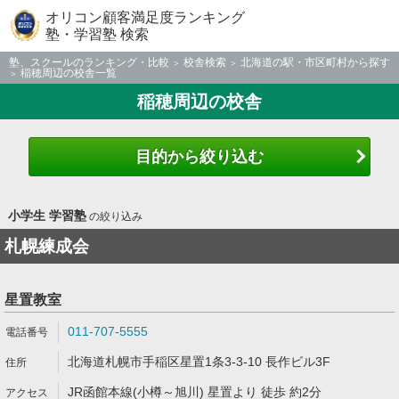
オリコン顧客満足度ランキング
塾・学習塾 検索
塾、スクールのランキング・比較
校舎検索
北海道の駅・市区町村から探す
稲穂周辺の校舎一覧
稲穂周辺の校舎
目的から絞り込む
小学生 学習塾
の絞り込み
札幌練成会
星置教室
011-707-5555
北海道札幌市手稲区星置1条3-3-10 長作ビル3F
JR函館本線(小樽～旭川) 星置より 徒歩 約2分