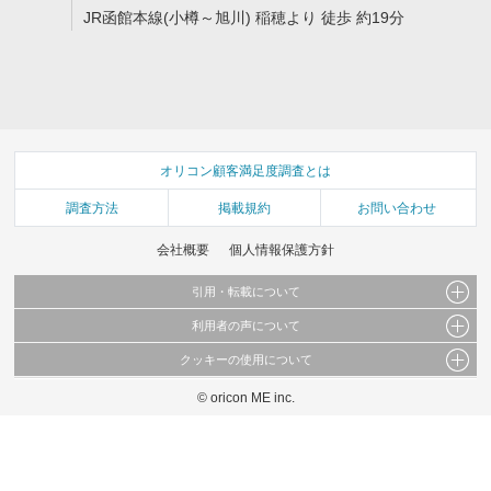
JR函館本線(小樽～旭川) 稲穂より 徒歩 約19分
オリコン顧客満足度調査とは
調査方法
掲載規約
お問い合わせ
会社概要
個人情報保護方針
引用・転載について
利用者の声について
当サイトで公開されている情報（文字、写真、イラスト、画像データ等）及びこれらの配
置・編集および構造などについての著作権は株式会社oricon MEに帰属しております。
クッキーの使用について
当サイトに掲載している内容はすべてサービスの利用者が提出された見解・感想です。
これらの情報を権利者の許可なく無断転載・複製などの二次利用を行うことは固く禁じて
弊社が内容について正確性を含め一切保証するものではありません。
おります。
© oricon ME inc.
このサイトでは Cookie を使用して、ユーザーに合わせたコンテンツや広告の表示、ソー
弊社の見解・ 意見ではないことをご理解いただいた上でご覧ください。
シャル メディア機能の提供、広告の表示回数やクリック数の測定を行っています。
また、ユーザーによるサイトの利用状況についても情報を収集し、ソーシャル メディア
や広告配信、データ解析の各パートナーに提供しています。
各パートナーは、この情報とユーザーが各パートナーに提供した他の情報や、ユーザーが