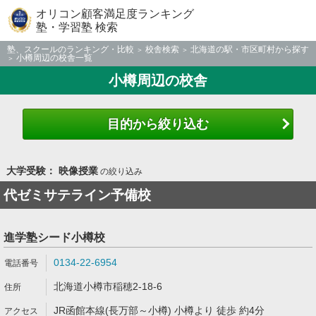
オリコン顧客満足度ランキング
塾・学習塾 検索
塾、スクールのランキング・比較
校舎検索
北海道の駅・市区町村から探す
小樽周辺の校舎一覧
小樽周辺の校舎
目的から絞り込む
大学受験： 映像授業
の絞り込み
代ゼミサテライン予備校
進学塾シード小樽校
0134-22-6954
北海道小樽市稲穂2-18-6
JR函館本線(長万部～小樽) 小樽より 徒歩 約4分