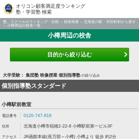
オリコン顧客満足度ランキング
塾・学習塾 検索
塾、スクールのランキング・比較
校舎検索
北海道の駅・市区町村から探す
小樽周辺の校舎一覧
小樽周辺の校舎
目的から絞り込む
大学受験： 集団塾 映像授業 個別指導塾
の絞り込み
個別指導塾スタンダード
小樽駅前教室
0120-747-818
北海道小樽市稲穂2-22-8 小樽駅前第一ビル3F
JR函館本線(長万部～小樽) 小樽より 徒歩 約2分