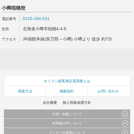
小樽稲穂校
0120-104-531
北海道小樽市稲穂4-4-5
JR函館本線(長万部～小樽) 小樽より 徒歩 約7分
オリコン顧客満足度調査とは
調査方法
掲載規約
お問い合わせ
会社概要
個人情報保護方針
引用・転載について
利用者の声について
当サイトで公開されている情報（文字、写真、イラスト、画像データ等）及びこれらの配
置・編集および構造などについての著作権は株式会社oricon MEに帰属しております。
クッキーの使用について
当サイトに掲載している内容はすべてサービスの利用者が提出された見解・感想です。