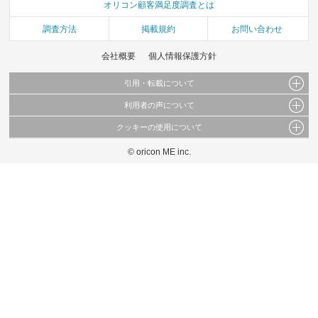
オリコン顧客満足度調査とは
調査方法
掲載規約
お問い合わせ
会社概要
個人情報保護方針
引用・転載について
利用者の声について
当サイトで公開されている情報（文字、写真、イラスト、画像データ等）及びこれらの配
置・編集および構造などについての著作権は株式会社oricon MEに帰属しております。
クッキーの使用について
当サイトに掲載している内容はすべてサービスの利用者が提出された見解・感想です。
これらの情報を権利者の許可なく無断転載・複製などの二次利用を行うことは固く禁じて
弊社が内容について正確性を含め一切保証するものではありません。
おります。
© oricon ME inc.
このサイトでは Cookie を使用して、ユーザーに合わせたコンテンツや広告の表示、ソー
弊社の見解・ 意見ではないことをご理解いただいた上でご覧ください。
シャル メディア機能の提供、広告の表示回数やクリック数の測定を行っています。
また、ユーザーによるサイトの利用状況についても情報を収集し、ソーシャル メディア
や広告配信、データ解析の各パートナーに提供しています。
各パートナーは、この情報とユーザーが各パートナーに提供した他の情報や、ユーザーが
各パートナーのサービスを使用したときに収集した他の情報を組み合わせて使用すること
があります。