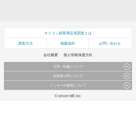
オリコン顧客満足度調査とは
調査方法
掲載規約
お問い合わせ
会社概要
個人情報保護方針
引用・転載について
利用者の声について
当サイトで公開されている情報（文字、写真、イラスト、画像データ等）及びこれらの配
置・編集および構造などについての著作権は株式会社oricon MEに帰属しております。
クッキーの使用について
当サイトに掲載している内容はすべてサービスの利用者が提出された見解・感想です。
これらの情報を権利者の許可なく無断転載・複製などの二次利用を行うことは固く禁じて
弊社が内容について正確性を含め一切保証するものではありません。
おります。
© oricon ME inc.
このサイトでは Cookie を使用して、ユーザーに合わせたコンテンツや広告の表示、ソー
弊社の見解・ 意見ではないことをご理解いただいた上でご覧ください。
シャル メディア機能の提供、広告の表示回数やクリック数の測定を行っています。
また、ユーザーによるサイトの利用状況についても情報を収集し、ソーシャル メディア
や広告配信、データ解析の各パートナーに提供しています。
各パートナーは、この情報とユーザーが各パートナーに提供した他の情報や、ユーザーが
各パートナーのサービスを使用したときに収集した他の情報を組み合わせて使用すること
があります。