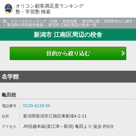
オリコン顧客満足度ランキング
塾・学習塾 検索
塾、スクールのランキング・比較
校舎検索
新潟県の駅・市区町村から探す
新潟県の市区町村検索
新潟市 江南区周辺の校舎一覧
新潟市 江南区周辺の校舎
目的から絞り込む
名学館
亀田校
0120-4119-55
新潟県新潟市江南区東船場4-2-21
JR信越本線(直江津～新潟) 亀田より 徒歩 約5分