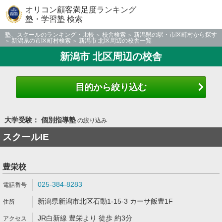
オリコン顧客満足度ランキング
塾・学習塾 検索
塾、スクールのランキング・比較
校舎検索
新潟県の駅・市区町村から探す
新潟県の市区町村検索
新潟市 北区周辺の校舎一覧
新潟市 北区周辺の校舎
目的から絞り込む
大学受験： 個別指導塾
の絞り込み
スクールIE
豊栄校
025-384-8283
新潟県新潟市北区石動1-15-3 カーサ飯豊1F
JR白新線 豊栄より 徒歩 約3分