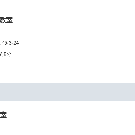
教室
-3-24
約9分
室