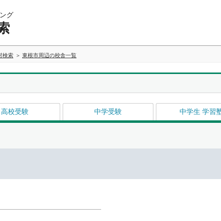
ング
索
村検索
東根市周辺の校舎一覧
高校受験
中学受験
中学生 学習