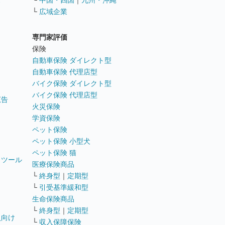
ス
└
中国・四国
｜
九州・沖縄
└
広域企業
専門家評価
ト
保険
自動車保険 ダイレクト型
自動車保険 代理店型
バイク保険 ダイレクト型
バイク保険 代理店型
広告
火災保険
学資保険
ペット保険
ペット保険 小型犬
ペット保険 猫
トツール
医療保険商品
└
終身型
｜
定期型
└
引受基準緩和型
生命保険商品
└
終身型
｜
定期型
員向け
└
収入保障保険