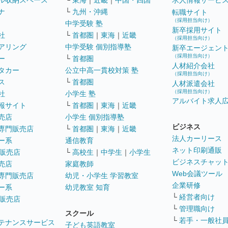
ル収納スペース
└
東海
｜
近畿
｜
中国・四国
求人情報サービ
ナ
└
九州・沖縄
転職サイト
（採用担当向け）
中学受験 塾
新卒採用サイト
社
└
首都圏
｜
東海
｜
近畿
（採用担当向け）
アリング
中学受験 個別指導塾
新卒エージェン
（採用担当向け）
ー
└
首都圏
人材紹介会社
タカー
公立中高一貫校対策 塾
（採用担当向け）
ス
└
首都圏
人材派遣会社
（採用担当向け）
社
小学生 塾
アルバイト求人
報サイト
└
首都圏
｜
東海
｜
近畿
売店
小学生 個別指導塾
ビジネス
専門販売店
└
首都圏
｜
東海
｜
近畿
法人カーリース
ー系
通信教育
ネット印刷通販
販売店
└
高校生
｜
中学生
｜
小学生
ビジネスチャッ
売店
家庭教師
Web会議ツール
専門販売店
幼児・小学生 学習教室
企業研修
ー系
幼児教室 知育
└
経営者向け
販売店
└
管理職向け
スクール
└
若手・一般社
テナンスサービス
子ども英語教室