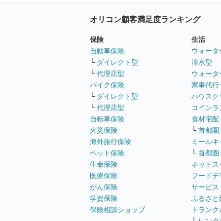
オリコン顧客満足度ランキング
保険
生活
自動車保険
ウォータ
└
ダイレクト型
浄水型
└
代理店型
ウォータ
バイク保険
家事代行
└
ダイレクト型
ハウスク
└
代理店型
コインラ
自転車保険
食材宅配
火災保険
└
首都圏
海外旅行保険
ミールキ
ペット保険
└
首都圏
生命保険
ネットス
医療保険
フードデ
がん保険
サービス
学資保険
ふるさと
保険相談ショップ
トランク