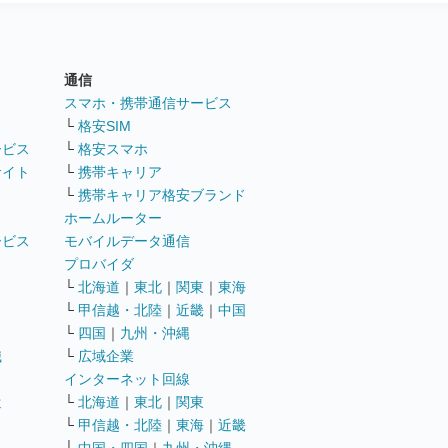
通信
ト
スマホ・携帯通信サービス
└
格安SIM
ービス
└
格安スマホ
サイト
└
携帯キャリア
└
携帯キャリア格安ブランド
ホームルーター
ービス
モバイルデータ通信
ト
プロバイダ
└
北海道
｜
東北
｜
関東
｜
東海
└
甲信越・北陸
｜
近畿
｜
中国
└
四国
｜
九州・沖縄
職
└
広域企業
インターネット回線
遣
└
北海道
｜
東北
｜
関東
└
甲信越・北陸
｜
東海
｜
近畿