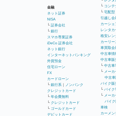
└
レンタ
└
コンテ
金融
└
宅配型
ネット証券
引越し会
NISA
カーシェ
└
証券会社
レンタカ
└
銀行
格安レン
スマホ専業証券
カーリー
iDeCo 証券会社
車買取会
ネット銀行
中古車情
インターネットバンキング
中古車販
外貨預金
└
中古車
住宅ローン
└
メーカ
FX
中古車
カードローン
バイク販
└
銀行系
｜
ノンバンク
└
バイク
クレジットカード
└
メーカ
└
年会費無料
バイク
└
クレジットカード
車検
└
ゴールドカード
カーメン
デビットカード