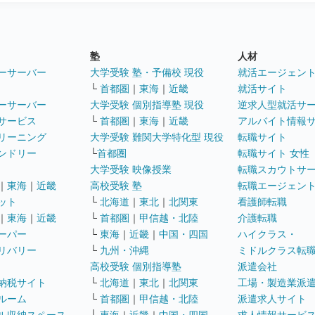
塾
人材
ーサーバー
大学受験 塾・予備校 現役
就活エージェン
└
首都圏
｜
東海
｜
近畿
就活サイト
ーサーバー
大学受験 個別指導塾 現役
逆求人型就活サ
サービス
└
首都圏
｜
東海
｜
近畿
アルバイト情報
リーニング
大学受験 難関大学特化型 現役
転職サイト
ンドリー
└
首都圏
転職サイト 女性
大学受験 映像授業
転職スカウトサ
｜
東海
｜
近畿
高校受験 塾
転職エージェン
ット
└
北海道
｜
東北
｜
北関東
看護師転職
｜
東海
｜
近畿
└
首都圏
｜
甲信越・北陸
介護転職
ーパー
└
東海
｜
近畿
｜
中国・四国
ハイクラス・
リバリー
└
九州・沖縄
ミドルクラス転
高校受験 個別指導塾
派遣会社
納税サイト
└
北海道
｜
東北
｜
北関東
工場・製造業派
ルーム
└
首都圏
｜
甲信越・北陸
派遣求人サイト