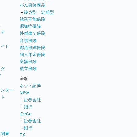
がん保険商品
└
終身型
｜
定期型
就業不能保険
テ
認知症保険
ステ
外貨建て保険
介護保険
サイト
総合保障保険
個人年金保険
変額保険
積立保険
ング
グ
金融
ネット証券
ウンター
NISA
イト
└
証券会社
リ
└
銀行
iDeCo
└
証券会社
└
銀行
｜
関東
FX