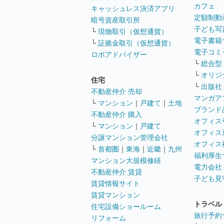
カフェ
キャッシュレス決済アプリ
定額制動
暗号資産取引所
子ども写
└
現物取引（仮想通貨）
電子書籍
└
証拠金取引（仮想通貨）
電子コミ
ロボアドバイザー
└
総合型
└
オリジ
住宅
└
出版社
不動産仲介 売却
マンガア
└
マンション
｜
戸建て
｜
土地
ブランド
不動産仲介 購入
オフィス
└
マンション
｜
戸建て
オフィス
分譲マンション管理会社
オフィス
└
首都圏
｜
東海
｜
近畿
｜
九州
福利厚生
マンション大規模修繕
電力会社
不動産仲介 賃貸
子ども見
賃貸情報サイト
賃貸マンション
トラベル
住宅設備ショールーム
旅行予約
リフォーム