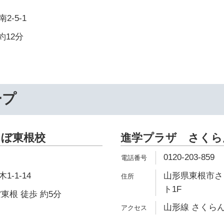
-5-1
約12分
ープ
んぼ東根校
進学プラザ さくら
0120-203-859
-1-14
山形県東根市さく
ト1F
東根 徒歩 約5分
山形線 さくらん