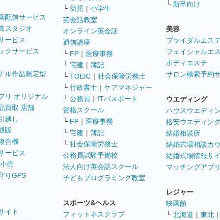
└
新卒向け
└
幼児
｜
小学生
画配信サービス
英会話教室
真スタジオ
美容
オンライン英会話
サービス
ブライダルエス
通信講座
ックサービス
フェイシャルエ
└
FP
｜
医療事務
ボディエステ
└
宅建
｜
簿記
ナル作品限定型
サロン検索予約
└
TOEIC
｜
社会保険労務士
└
行政書士
｜
ケアマネジャー
プリ オリジナル
└
公務員
｜
ITパスポート
ウエディング
品買取 店舗
資格スクール
ハウスウエディ
引越し
└
FP
｜
医療事務
格安ウエディン
通販
└
宅建
｜
簿記
結婚相談所
複合機
└
社会保険労務士
結婚式場相談カ
サービス
公務員試験予備校
結婚式場情報サ
 小売
法人向け英会話スクール
マッチングアプ
守りGPS
子どもプログラミング教室
レジャー
スポーツ&ヘルス
映画館
サイト
フィットネスクラブ
└
北海道
｜
東北