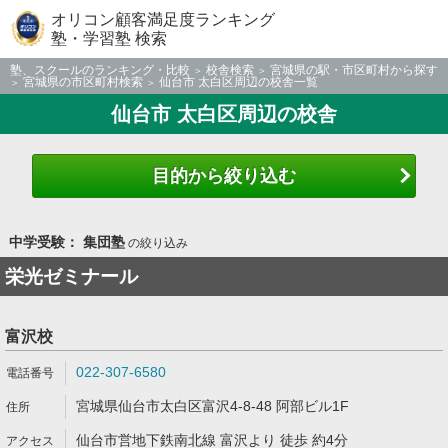
オリコン顧客満足度ランキング
塾・学習塾 検索
塾、スクールのランキング・比較
校舎検索
宮城県の駅・市区町村から探す
宮城県の市区町村検索
仙台市 太白区周辺の校舎一覧
仙台市 太白区周辺の校舎
目的から絞り込む
中学受験： 集団塾
の絞り込み
栄光ゼミナール
富沢校
022-307-6580
宮城県仙台市太白区富沢4-8-48 阿部ビル1F
仙台市営地下鉄南北線 富沢より 徒歩 約4分