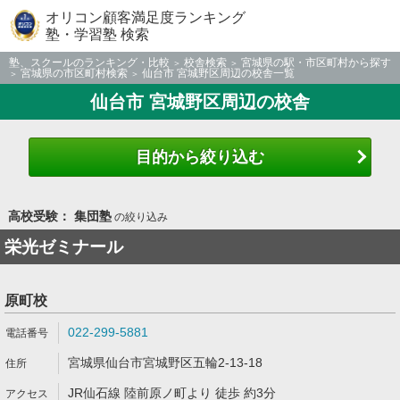
オリコン顧客満足度ランキング
塾・学習塾 検索
塾、スクールのランキング・比較
校舎検索
宮城県の駅・市区町村から探す
宮城県の市区町村検索
仙台市 宮城野区周辺の校舎一覧
仙台市 宮城野区周辺の校舎
目的から絞り込む
高校受験： 集団塾
の絞り込み
栄光ゼミナール
原町校
022-299-5881
宮城県仙台市宮城野区五輪2-13-18
JR仙石線 陸前原ノ町より 徒歩 約3分