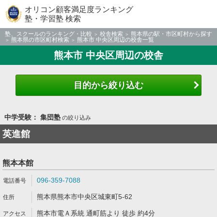
オリコン顧客満足度ランキング
塾・学習塾 検索
塾、スクールのランキング・比較
校舎検索
熊本県の駅・市区町村から探す
熊本県の市区町村検索
熊本市 中央区周辺の校舎一覧
熊本市 中央区周辺の校舎
目的から絞り込む
中学受験： 集団塾
の絞り込み
英進館
熊本本館
096-359-7088
熊本県熊本市中央区城東町5-62
熊本市電Ａ系統 通町筋より 徒歩 約4分