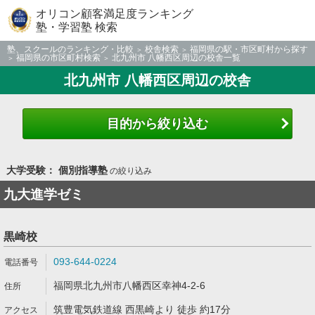
オリコン顧客満足度ランキング
塾・学習塾 検索
塾、スクールのランキング・比較
校舎検索
福岡県の駅・市区町村から探す
福岡県の市区町村検索
北九州市 八幡西区周辺の校舎一覧
北九州市 八幡西区周辺の校舎
目的から絞り込む
大学受験： 個別指導塾
の絞り込み
九大進学ゼミ
黒崎校
093-644-0224
福岡県北九州市八幡西区幸神4-2-6
筑豊電気鉄道線 西黒崎より 徒歩 約17分