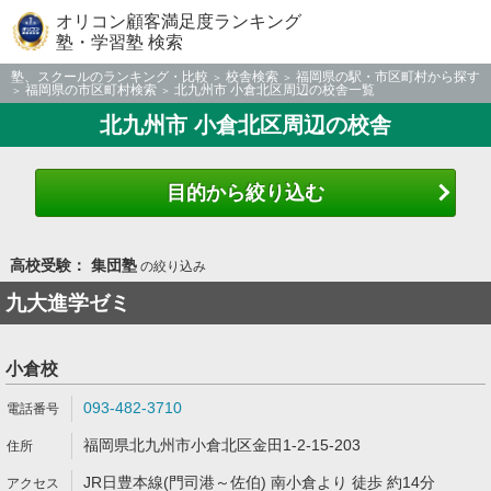
オリコン顧客満足度ランキング
塾・学習塾 検索
塾、スクールのランキング・比較
校舎検索
福岡県の駅・市区町村から探す
福岡県の市区町村検索
北九州市 小倉北区周辺の校舎一覧
北九州市 小倉北区周辺の校舎
目的から絞り込む
高校受験： 集団塾
の絞り込み
九大進学ゼミ
小倉校
093-482-3710
福岡県北九州市小倉北区金田1-2-15-203
JR日豊本線(門司港～佐伯) 南小倉より 徒歩 約14分