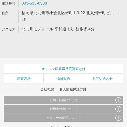
093-533-0988
福岡県北九州市小倉北区米町1-3-22 北九州米町ビル1～
4F
北九州モノレール 平和通より 徒歩 約4分
オリコン顧客満足度調査とは
調査方法
掲載規約
お問い合わせ
会社概要
個人情報保護方針
引用・転載について
利用者の声について
当サイトで公開されている情報（文字、写真、イラスト、画像データ等）及びこれらの配
置・編集および構造などについての著作権は株式会社oricon MEに帰属しております。
クッキーの使用について
当サイトに掲載している内容はすべてサービスの利用者が提出された見解・感想です。
これらの情報を権利者の許可なく無断転載・複製などの二次利用を行うことは固く禁じて
弊社が内容について正確性を含め一切保証するものではありません。
おります。