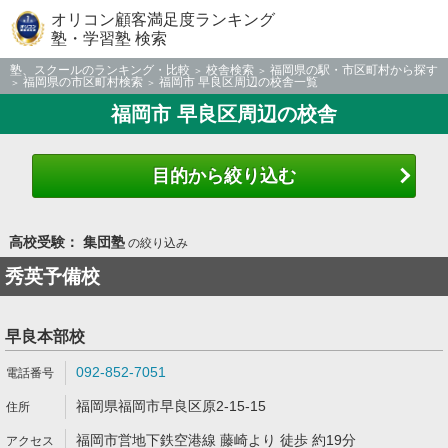
オリコン顧客満足度ランキング
塾・学習塾 検索
塾、スクールのランキング・比較
校舎検索
福岡県の駅・市区町村から探す
福岡県の市区町村検索
福岡市 早良区周辺の校舎一覧
福岡市 早良区周辺の校舎
目的から絞り込む
高校受験： 集団塾
の絞り込み
秀英予備校
早良本部校
092-852-7051
福岡県福岡市早良区原2-15-15
福岡市営地下鉄空港線 藤崎より 徒歩 約19分