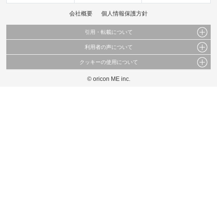
会社概要
個人情報保護方針
引用・転載について
利用者の声について
当サイトで公開されている情報（文字、写真、イラスト、画像データ等）及びこれらの配
置・編集および構造などについての著作権は株式会社oricon MEに帰属しております。
クッキーの使用について
当サイトに掲載している内容はすべてサービスの利用者が提出された見解・感想です。
これらの情報を権利者の許可なく無断転載・複製などの二次利用を行うことは固く禁じて
弊社が内容について正確性を含め一切保証するものではありません。
おります。
© oricon ME inc.
このサイトでは Cookie を使用して、ユーザーに合わせたコンテンツや広告の表示、ソー
弊社の見解・ 意見ではないことをご理解いただいた上でご覧ください。
シャル メディア機能の提供、広告の表示回数やクリック数の測定を行っています。
また、ユーザーによるサイトの利用状況についても情報を収集し、ソーシャル メディア
や広告配信、データ解析の各パートナーに提供しています。
各パートナーは、この情報とユーザーが各パートナーに提供した他の情報や、ユーザーが
各パートナーのサービスを使用したときに収集した他の情報を組み合わせて使用すること
があります。