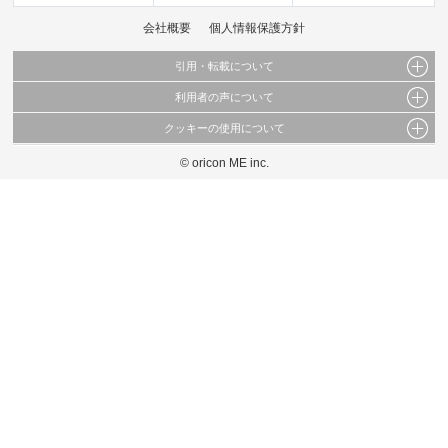
会社概要
個人情報保護方針
引用・転載について
利用者の声について
当サイトで公開されている情報（文字、写真、イラスト、画像データ等）及びこれらの配
置・編集および構造などについての著作権は株式会社oricon MEに帰属しております。
クッキーの使用について
当サイトに掲載している内容はすべてサービスの利用者が提出された見解・感想です。
これらの情報を権利者の許可なく無断転載・複製などの二次利用を行うことは固く禁じて
弊社が内容について正確性を含め一切保証するものではありません。
おります。
© oricon ME inc.
このサイトでは Cookie を使用して、ユーザーに合わせたコンテンツや広告の表示、ソー
弊社の見解・ 意見ではないことをご理解いただいた上でご覧ください。
シャル メディア機能の提供、広告の表示回数やクリック数の測定を行っています。
また、ユーザーによるサイトの利用状況についても情報を収集し、ソーシャル メディア
や広告配信、データ解析の各パートナーに提供しています。
各パートナーは、この情報とユーザーが各パートナーに提供した他の情報や、ユーザーが
各パートナーのサービスを使用したときに収集した他の情報を組み合わせて使用すること
があります。