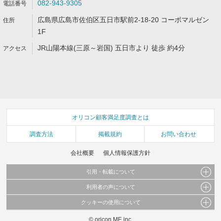
082-943-9305
広島県広島市佐伯区五日市駅前2-18-20 コーポマルゼン
1F
JR山陽本線(三原～岩国) 五日市より 徒歩 約4分
オリコン顧客満足度調査とは
調査方法
掲載規約
お問い合わせ
会社概要
個人情報保護方針
引用・転載について
利用者の声について
当サイトで公開されている情報（文字、写真、イラスト、画像データ等）及びこれらの配
置・編集および構造などについての著作権は株式会社oricon MEに帰属しております。
クッキーの使用について
当サイトに掲載している内容はすべてサービスの利用者が提出された見解・感想です。
これらの情報を権利者の許可なく無断転載・複製などの二次利用を行うことは固く禁じて
弊社が内容について正確性を含め一切保証するものではありません。
おります。
© oricon ME inc.
このサイトでは Cookie を使用して、ユーザーに合わせたコンテンツや広告の表示、ソー