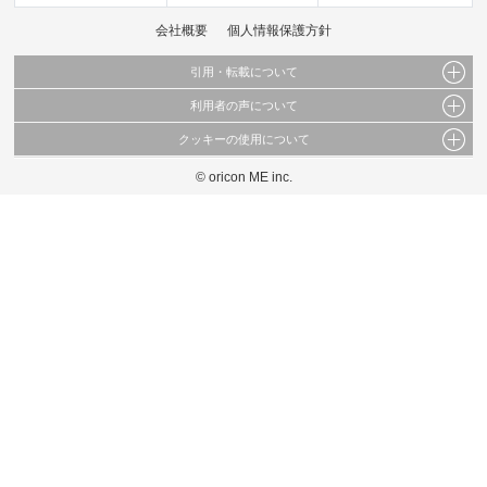
会社概要
個人情報保護方針
引用・転載について
利用者の声について
当サイトで公開されている情報（文字、写真、イラスト、画像データ等）及びこれらの配
置・編集および構造などについての著作権は株式会社oricon MEに帰属しております。
クッキーの使用について
当サイトに掲載している内容はすべてサービスの利用者が提出された見解・感想です。
これらの情報を権利者の許可なく無断転載・複製などの二次利用を行うことは固く禁じて
弊社が内容について正確性を含め一切保証するものではありません。
おります。
© oricon ME inc.
このサイトでは Cookie を使用して、ユーザーに合わせたコンテンツや広告の表示、ソー
弊社の見解・ 意見ではないことをご理解いただいた上でご覧ください。
シャル メディア機能の提供、広告の表示回数やクリック数の測定を行っています。
また、ユーザーによるサイトの利用状況についても情報を収集し、ソーシャル メディア
や広告配信、データ解析の各パートナーに提供しています。
各パートナーは、この情報とユーザーが各パートナーに提供した他の情報や、ユーザーが
各パートナーのサービスを使用したときに収集した他の情報を組み合わせて使用すること
があります。