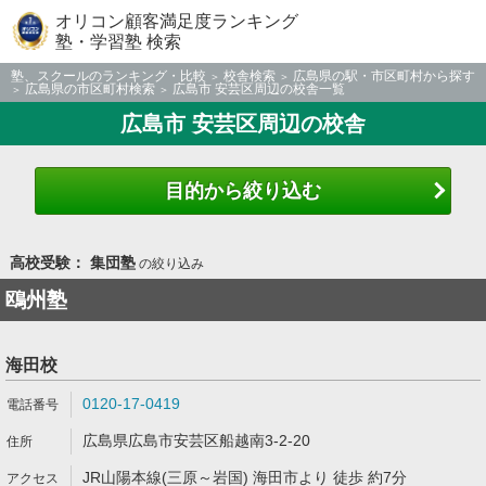
オリコン顧客満足度ランキング
塾・学習塾 検索
塾、スクールのランキング・比較
校舎検索
広島県の駅・市区町村から探す
広島県の市区町村検索
広島市 安芸区周辺の校舎一覧
広島市 安芸区周辺の校舎
目的から絞り込む
高校受験： 集団塾
の絞り込み
鴎州塾
海田校
0120-17-0419
広島県広島市安芸区船越南3-2-20
JR山陽本線(三原～岩国) 海田市より 徒歩 約7分