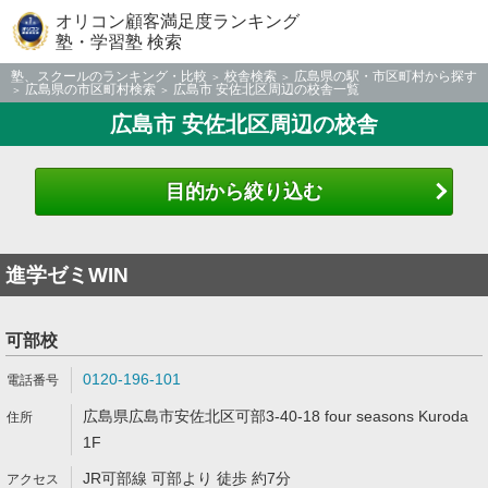
オリコン顧客満足度ランキング
塾・学習塾 検索
塾、スクールのランキング・比較
校舎検索
広島県の駅・市区町村から探す
広島県の市区町村検索
広島市 安佐北区周辺の校舎一覧
広島市 安佐北区周辺の校舎
目的から絞り込む
進学ゼミWIN
可部校
0120-196-101
広島県広島市安佐北区可部3-40-18 four seasons Kuroda
1F
JR可部線 可部より 徒歩 約7分