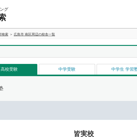
ング
索
村検索
広島市 南区周辺の校舎一覧
高校受験
中学受験
中学生 学習
塾
皆実校