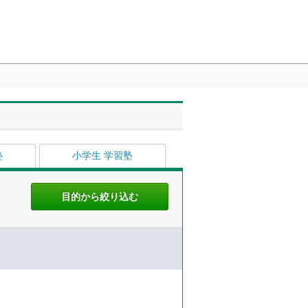
塾
小学生 学習塾