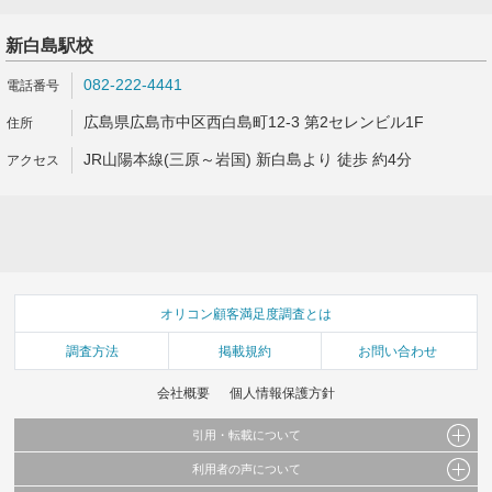
新白島駅校
082-222-4441
広島県広島市中区西白島町12-3 第2セレンビル1F
JR山陽本線(三原～岩国) 新白島より 徒歩 約4分
オリコン顧客満足度調査とは
調査方法
掲載規約
お問い合わせ
会社概要
個人情報保護方針
引用・転載について
利用者の声について
当サイトで公開されている情報（文字、写真、イラスト、画像データ等）及びこれらの配