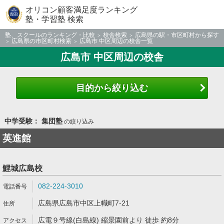
オリコン顧客満足度ランキング
塾・学習塾 検索
塾、スクールのランキング・比較
校舎検索
広島県の駅・市区町村から探す
広島県の市区町村検索
広島市 中区周辺の校舎一覧
広島市 中区周辺の校舎
目的から絞り込む
中学受験： 集団塾
の絞り込み
英進館
鯉城広島校
082-224-3010
広島県広島市中区上幟町7-21
広電９号線(白島線) 縮景園前より 徒歩 約8分