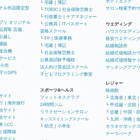
ボディエステ
└
宅建
｜
簿記
ナル作品限定型
サロン検索予約
└
TOEIC
｜
社会保険労務士
└
行政書士
｜
ケアマネジャー
プリ オリジナル
└
公務員
｜
ITパスポート
ウエディング
品買取 店舗
資格スクール
ハウスウエディ
引越し
└
FP
｜
医療事務
格安ウエディン
通販
└
宅建
｜
簿記
結婚相談所
複合機
└
社会保険労務士
結婚式場相談カ
サービス
公務員試験予備校
結婚式場情報サ
 小売
法人向け英会話スクール
マッチングアプ
守りGPS
子どもプログラミング教室
レジャー
スポーツ&ヘルス
映画館
サイト
フィットネスクラブ
└
北海道
｜
東北
行
｜
海外旅行
24時間ジム
└
甲信越・北陸
較サイト
リラクゼーションサロン
└
近畿
｜
中国・
較サイト
キッズスイミングスクール
└
九州・沖縄
｜
 LCC
└
幼児
｜
小学生
カラオケボック
｜
国際線
テーマパーク
較サイト