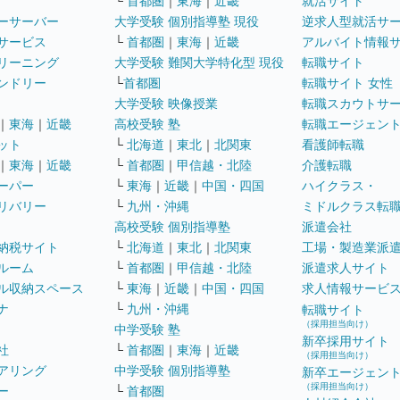
└
首都圏
｜
東海
｜
近畿
就活サイト
ーサーバー
大学受験 個別指導塾 現役
逆求人型就活サ
サービス
└
首都圏
｜
東海
｜
近畿
アルバイト情報
リーニング
大学受験 難関大学特化型 現役
転職サイト
ンドリー
└
首都圏
転職サイト 女性
大学受験 映像授業
転職スカウトサ
｜
東海
｜
近畿
高校受験 塾
転職エージェン
ット
└
北海道
｜
東北
｜
北関東
看護師転職
｜
東海
｜
近畿
└
首都圏
｜
甲信越・北陸
介護転職
ーパー
└
東海
｜
近畿
｜
中国・四国
ハイクラス・
リバリー
└
九州・沖縄
ミドルクラス転
高校受験 個別指導塾
派遣会社
納税サイト
└
北海道
｜
東北
｜
北関東
工場・製造業派
ルーム
└
首都圏
｜
甲信越・北陸
派遣求人サイト
ル収納スペース
└
東海
｜
近畿
｜
中国・四国
求人情報サービ
ナ
└
九州・沖縄
転職サイト
（採用担当向け）
中学受験 塾
新卒採用サイト
社
└
首都圏
｜
東海
｜
近畿
（採用担当向け）
アリング
中学受験 個別指導塾
新卒エージェン
（採用担当向け）
ー
└
首都圏