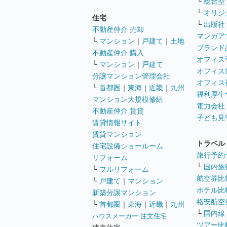
└
総合型
└
オリジ
住宅
└
出版社
不動産仲介 売却
マンガア
└
マンション
｜
戸建て
｜
土地
ブランド
不動産仲介 購入
オフィス
└
マンション
｜
戸建て
オフィス
分譲マンション管理会社
オフィス
└
首都圏
｜
東海
｜
近畿
｜
九州
福利厚生
マンション大規模修繕
電力会社
不動産仲介 賃貸
子ども見
賃貸情報サイト
賃貸マンション
トラベル
住宅設備ショールーム
旅行予約
リフォーム
└
国内旅
└
フルリフォーム
航空券比
└
戸建て
｜
マンション
ホテル比
新築分譲マンション
格安航空券
└
首都圏
｜
東海
｜
近畿
｜
九州
└
国内線
ハウスメーカー 注文住宅
ツアー比