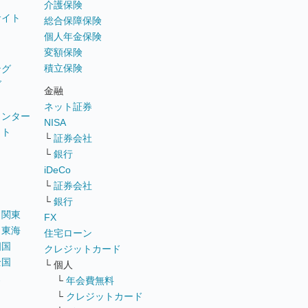
介護保険
サイト
総合保障保険
個人年金保険
変額保険
積立保険
ング
グ
金融
ネット証券
ウンター
NISA
イト
└
証券会社
リ
└
銀行
iDeCo
└
証券会社
└
銀行
｜
関東
FX
｜
東海
住宅ローン
四国
クレジットカード
全国
└ 個人
ス
└
年会費無料
└
クレジットカード