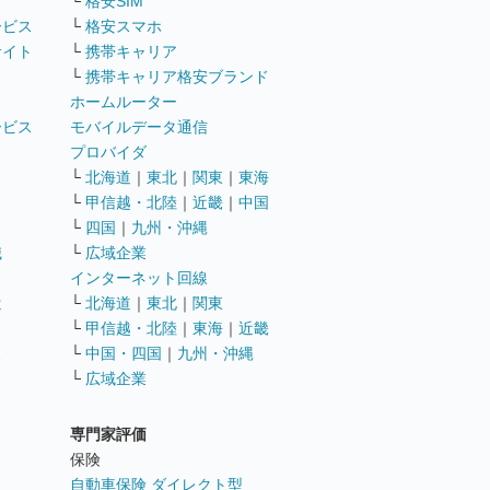
└
格安SIM
ービス
└
格安スマホ
サイト
└
携帯キャリア
└
携帯キャリア格安ブランド
ホームルーター
ービス
モバイルデータ通信
ト
プロバイダ
└
北海道
｜
東北
｜
関東
｜
東海
└
甲信越・北陸
｜
近畿
｜
中国
└
四国
｜
九州・沖縄
職
└
広域企業
インターネット回線
遣
└
北海道
｜
東北
｜
関東
└
甲信越・北陸
｜
東海
｜
近畿
ス
└
中国・四国
｜
九州・沖縄
└
広域企業
専門家評価
ト
保険
自動車保険 ダイレクト型