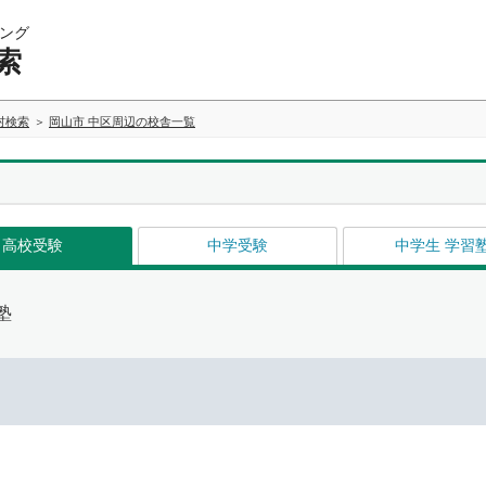
ング
索
村検索
岡山市 中区周辺の校舎一覧
高校受験
中学受験
中学生 学習
塾