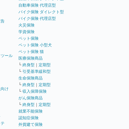
自動車保険 代理店型
バイク保険 ダイレクト型
バイク保険 代理店型
広告
火災保険
学資保険
ペット保険
ペット保険 小型犬
ペット保険 猫
トツール
医療保険商品
└
終身型
｜
定期型
└
引受基準緩和型
生命保険商品
└
終身型
｜
定期型
員向け
└
収入保障保険
がん保険商品
└
終身型
｜
定期型
就業不能保険
テ
認知症保険
ステ
外貨建て保険