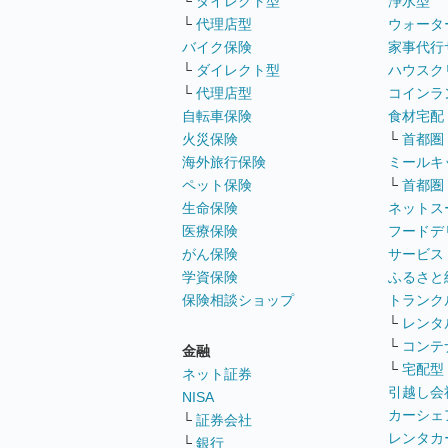
└
ダイレクト型
浄水型
└
代理店型
ウォータ
バイク保険
家事代行
└
ダイレクト型
ハウスク
└
代理店型
コインラ
自転車保険
食材宅配
火災保険
└
首都圏
海外旅行保険
ミールキ
ペット保険
└
首都圏
生命保険
ネットス
医療保険
フードデ
がん保険
サービス
学資保険
ふるさと
保険相談ショップ
トランク
└
レンタ
└
コンテ
金融
└
宅配型
ネット証券
引越し会
NISA
カーシェ
└
証券会社
レンタカ
└
銀行