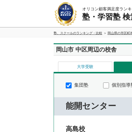
オリコン顧客満足度ランキ
塾・学習塾 検
塾、スクールのランキング・比較
岡山県の市区町
岡山市 中区周辺の校舎
大学受験
集団塾
個別指導
能開センター
高島校