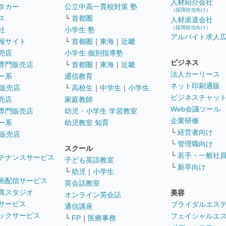
人材紹介会社
タカー
公立中高一貫校対策 塾
（採用担当向け）
ス
└
首都圏
人材派遣会社
（採用担当向け）
社
小学生 塾
アルバイト求人
報サイト
└
首都圏
｜
東海
｜
近畿
売店
小学生 個別指導塾
ビジネス
専門販売店
└
首都圏
｜
東海
｜
近畿
法人カーリース
ー系
通信教育
ネット印刷通販
販売店
└
高校生
｜
中学生
｜
小学生
ビジネスチャッ
売店
家庭教師
Web会議ツール
専門販売店
幼児・小学生 学習教室
企業研修
ー系
幼児教室 知育
└
経営者向け
販売店
└
管理職向け
スクール
└
若手・一般社
テナンスサービス
子ども英語教室
└
新卒向け
└
幼児
｜
小学生
画配信サービス
英会話教室
真スタジオ
美容
オンライン英会話
サービス
ブライダルエス
通信講座
ックサービス
フェイシャルエ
└
FP
｜
医療事務