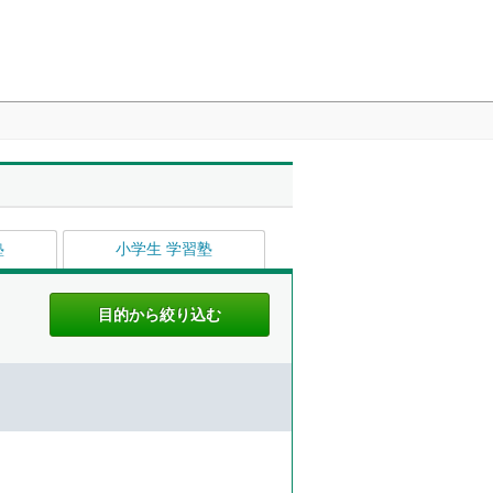
塾
小学生 学習塾