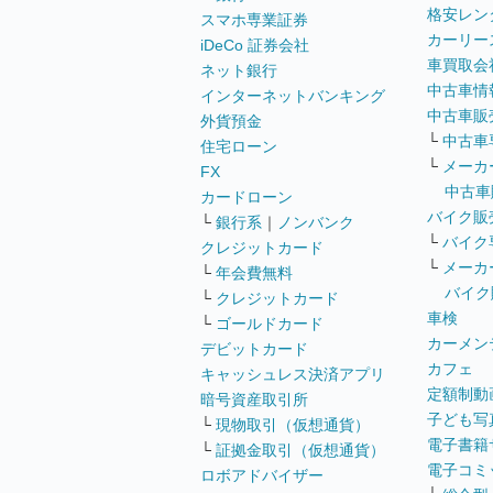
格安レン
スマホ専業証券
カーリー
iDeCo 証券会社
車買取会
ネット銀行
中古車情
インターネットバンキング
中古車販
外貨預金
└
中古車
住宅ローン
└
メーカ
FX
中古車
カードローン
バイク販
└
銀行系
｜
ノンバンク
└
バイク
クレジットカード
└
メーカ
└
年会費無料
バイク
└
クレジットカード
車検
└
ゴールドカード
カーメン
デビットカード
カフェ
キャッシュレス決済アプリ
定額制動
暗号資産取引所
子ども写
└
現物取引（仮想通貨）
電子書籍
└
証拠金取引（仮想通貨）
電子コミ
ロボアドバイザー