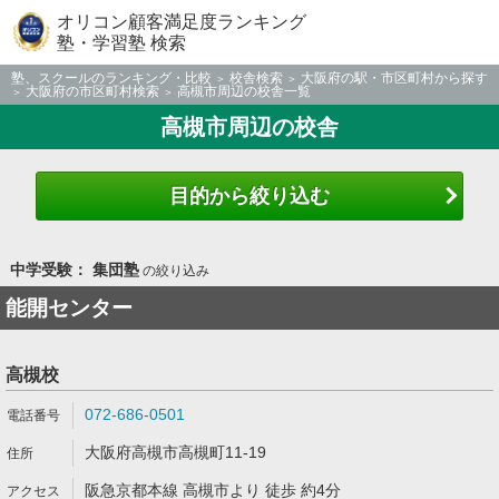
オリコン顧客満足度ランキング
塾・学習塾 検索
塾、スクールのランキング・比較
校舎検索
大阪府の駅・市区町村から探す
大阪府の市区町村検索
高槻市周辺の校舎一覧
高槻市周辺の校舎
目的から絞り込む
中学受験： 集団塾
の絞り込み
能開センター
高槻校
072-686-0501
大阪府高槻市高槻町11-19
阪急京都本線 高槻市より 徒歩 約4分