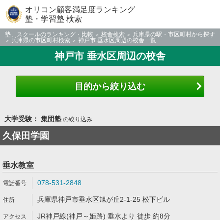
オリコン顧客満足度ランキング
塾・学習塾 検索
塾、スクールのランキング・比較
校舎検索
兵庫県の駅・市区町村から探す
兵庫県の市区町村検索
神戸市 垂水区周辺の校舎一覧
神戸市 垂水区周辺の校舎
目的から絞り込む
大学受験： 集団塾
の絞り込み
久保田学園
垂水教室
078-531-2848
兵庫県神戸市垂水区旭が丘2-1-25 松下ビル
JR神戸線(神戸～姫路) 垂水より 徒歩 約8分