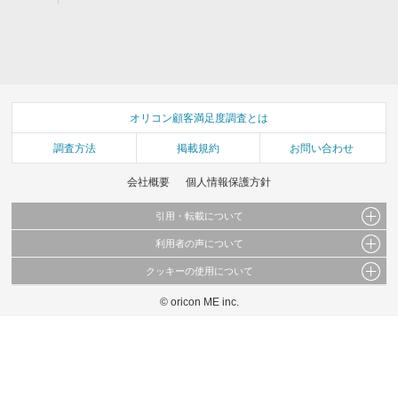
オリコン顧客満足度調査とは
調査方法
掲載規約
お問い合わせ
会社概要
個人情報保護方針
引用・転載について
利用者の声について
当サイトで公開されている情報（文字、写真、イラスト、画像データ等）及びこれらの配
置・編集および構造などについての著作権は株式会社oricon MEに帰属しております。
クッキーの使用について
当サイトに掲載している内容はすべてサービスの利用者が提出された見解・感想です。
これらの情報を権利者の許可なく無断転載・複製などの二次利用を行うことは固く禁じて
弊社が内容について正確性を含め一切保証するものではありません。
おります。
© oricon ME inc.
このサイトでは Cookie を使用して、ユーザーに合わせたコンテンツや広告の表示、ソー
弊社の見解・ 意見ではないことをご理解いただいた上でご覧ください。
シャル メディア機能の提供、広告の表示回数やクリック数の測定を行っています。
また、ユーザーによるサイトの利用状況についても情報を収集し、ソーシャル メディア
や広告配信、データ解析の各パートナーに提供しています。
各パートナーは、この情報とユーザーが各パートナーに提供した他の情報や、ユーザーが
各パートナーのサービスを使用したときに収集した他の情報を組み合わせて使用すること
があります。