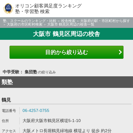
オリコン顧客満足度ランキング
塾・学習塾 検索
塾、スクールのランキング・比較
校舎検索
大阪府の駅・市区町村から探す
大阪府の市区町村検索
大阪市 鶴見区周辺の校舎一覧
大阪市 鶴見区周辺の校舎
目的から絞り込む
中学受験： 集団塾
の絞り込み
類塾
鶴見
06-4257-0755
大阪府大阪市鶴見区横堤5-1-10
大阪メトロ長堀鶴見緑地線 横堤より 徒歩 約2分