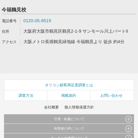
今福鶴見校
0120-05-8519
大阪府大阪市鶴見区鶴見2-1-9 サンモール川上パートII
大阪メトロ長堀鶴見緑地線 今福鶴見より 徒歩 約4分
オリコン顧客満足度調査とは
調査方法
掲載規約
お問い合わせ
会社概要
個人情報保護方針
引用・転載について
利用者の声について
当サイトで公開されている情報（文字、写真、イラスト、画像データ等）及びこれらの配
置・編集および構造などについての著作権は株式会社oricon MEに帰属しております。
クッキーの使用について