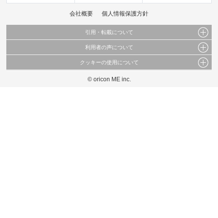
会社概要
個人情報保護方針
引用・転載について
利用者の声について
当サイトで公開されている情報（文字、写真、イラスト、画像データ等）及びこれらの配
置・編集および構造などについての著作権は株式会社oricon MEに帰属しております。
クッキーの使用について
当サイトに掲載している内容はすべてサービスの利用者が提出された見解・感想です。
これらの情報を権利者の許可なく無断転載・複製などの二次利用を行うことは固く禁じて
弊社が内容について正確性を含め一切保証するものではありません。
おります。
© oricon ME inc.
このサイトでは Cookie を使用して、ユーザーに合わせたコンテンツや広告の表示、ソー
弊社の見解・ 意見ではないことをご理解いただいた上でご覧ください。
シャル メディア機能の提供、広告の表示回数やクリック数の測定を行っています。
また、ユーザーによるサイトの利用状況についても情報を収集し、ソーシャル メディア
や広告配信、データ解析の各パートナーに提供しています。
各パートナーは、この情報とユーザーが各パートナーに提供した他の情報や、ユーザーが
各パートナーのサービスを使用したときに収集した他の情報を組み合わせて使用すること
があります。