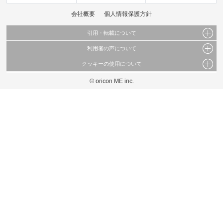
会社概要
個人情報保護方針
引用・転載について
利用者の声について
当サイトで公開されている情報（文字、写真、イラスト、画像データ等）及びこれらの配
置・編集および構造などについての著作権は株式会社oricon MEに帰属しております。
クッキーの使用について
当サイトに掲載している内容はすべてサービスの利用者が提出された見解・感想です。
これらの情報を権利者の許可なく無断転載・複製などの二次利用を行うことは固く禁じて
弊社が内容について正確性を含め一切保証するものではありません。
おります。
© oricon ME inc.
このサイトでは Cookie を使用して、ユーザーに合わせたコンテンツや広告の表示、ソー
弊社の見解・ 意見ではないことをご理解いただいた上でご覧ください。
シャル メディア機能の提供、広告の表示回数やクリック数の測定を行っています。
また、ユーザーによるサイトの利用状況についても情報を収集し、ソーシャル メディア
や広告配信、データ解析の各パートナーに提供しています。
各パートナーは、この情報とユーザーが各パートナーに提供した他の情報や、ユーザーが
各パートナーのサービスを使用したときに収集した他の情報を組み合わせて使用すること
があります。