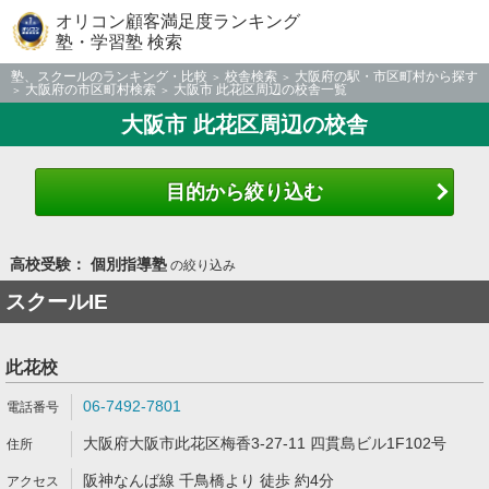
オリコン顧客満足度ランキング
塾・学習塾 検索
塾、スクールのランキング・比較
校舎検索
大阪府の駅・市区町村から探す
大阪府の市区町村検索
大阪市 此花区周辺の校舎一覧
大阪市 此花区周辺の校舎
目的から絞り込む
高校受験： 個別指導塾
の絞り込み
スクールIE
此花校
06-7492-7801
大阪府大阪市此花区梅香3-27-11 四貫島ビル1F102号
阪神なんば線 千鳥橋より 徒歩 約4分