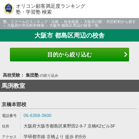
オリコン顧客満足度ランキング
塾・学習塾 検索
塾、スクールのランキング・比較
校舎検索
大阪府の駅・市区町村から探す
大阪府の市区町村検索
大阪市 都島区周辺の校舎一覧
大阪市 都島区周辺の校舎
目的から絞り込む
高校受験： 集団塾
の絞り込み
馬渕教室
京橋本部校
06-6358-3600
大阪府大阪市都島区東野田2-9-7 京橋K2ビル3F
学研都市線 京橋より 徒歩 約5分