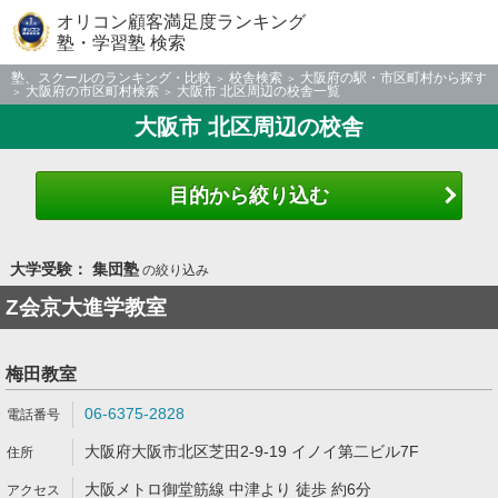
オリコン顧客満足度ランキング
塾・学習塾 検索
塾、スクールのランキング・比較
校舎検索
大阪府の駅・市区町村から探す
大阪府の市区町村検索
大阪市 北区周辺の校舎一覧
大阪市 北区周辺の校舎
目的から絞り込む
大学受験： 集団塾
の絞り込み
Z会京大進学教室
梅田教室
06-6375-2828
大阪府大阪市北区芝田2-9-19 イノイ第二ビル7F
大阪メトロ御堂筋線 中津より 徒歩 約6分